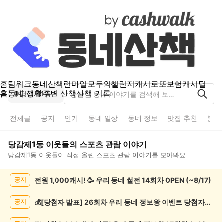
홈
팀워크
동네산책
런마일
모두의챌린지
캐시로또
보험
캐시딜
홈
동네 생활
주변 산책
산책 기록
당감제1동
전체글
공지
인기
동네 일상
동네 정보
맛집 추천
분실
당감제1동
이웃들의
스포츠 관람
이야기
당감제1동
이웃들이 직접 올린
스포츠 관람
이야기를 모아봐요
당
전원 1,000캐시! 🥳 우리 동네 썰전 14회차 OPEN (~8/17)
공지
감
제
1
💰[당첨자 발표] 26회차 우리 동네 정보왕 이벤트 당첨자를 발표합니다!
공지
동
스