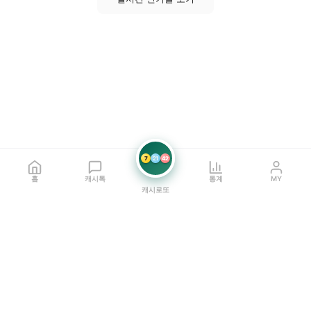
7
21
42
홈
캐시톡
통계
MY
캐시로또