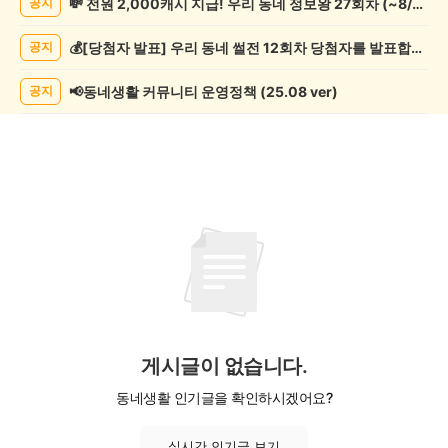
💸 전원 2,000캐시 지급! 우리 동네 정보왕 27회차 (~8/10)
공지
포
츠
💰[당첨자 발표] 우리 동네 썰전 12회차 당첨자를 발표합니다!
공지
관
람
게
📢동네생활 커뮤니티 운영정책 (25.08 ver)
공지
시
글
목
록
게시글이 없습니다.
동네생활 인기글을 확인하시겠어요?
실시간 인기글 보기