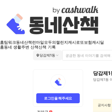
홈
팀워크
동네산책
런마일
모두의챌린지
캐시로또
보험
캐시딜
홈
동네 생활
주변 산책
산책 기록
당감제1동
당감제1
당감제1동
이
당
감
로그인을 해주세요
제
1
공지사항
동
전체글