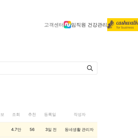
고객센터
임직원 건강관리
정보
조회
추천
등록일
작성자
4.7만
56
3일 전
동네생활 관리자