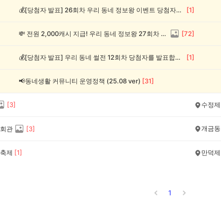
💰[당첨자 발표] 26회차 우리 동네 정보왕 이벤트 당첨자를 발표합니다!
[
1
]
💸 전원 2,000캐시 지급! 우리 동네 정보왕 27회차 (~8/10)
[
72
]
💰[당첨자 발표] 우리 동네 썰전 12회차 당첨자를 발표합니다!
[
1
]
📢동네생활 커뮤니티 운영정책 (25.08 ver)
[
31
]
[
3
]
수정제
개금동
회관
[
3
]
축제
[
1
]
만덕제
1