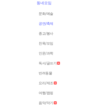
동네모임
문화/예술
공연/축제
종교/봉사
친목/모임
인문/과학
독서/글쓰기
반려동물
요리/제조
여행/캠핑
음악/악기