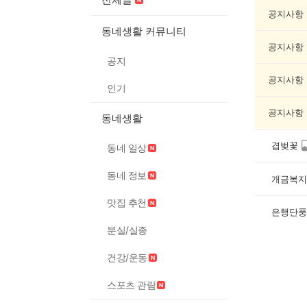
공
연/
공지사항
축
동네생활 커뮤니티
제
공지사항
게
공지
시
글
공지사항
인기
목
록
공지사항
동네생활
겹벚꽃
동네 일상
동네 정보
개금복지
맛집 추천
은행단풍
분실/실종
건강/운동
스포츠 관람