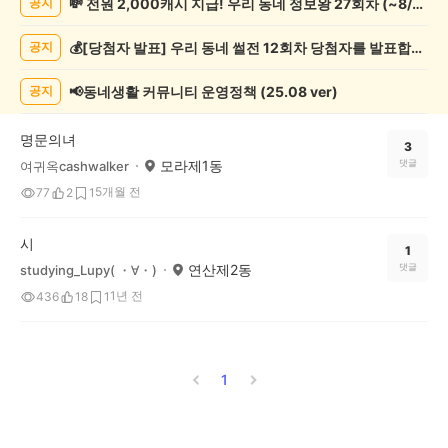
💸 전원 2,000캐시 지급! 우리 동네 정보왕 27회차 (~8/10)
공지
서/
글
💰[당첨자 발표] 우리 동네 썰전 12회차 당첨자를 발표합니다!
공지
쓰
기
게
📢동네생활 커뮤니티 운영정책 (25.08 ver)
공지
시
글
명문의녀
목
3
모라제1동
댓글
여귀옥cashwalker
록
5개월 전
77
2
1
시
1
연산제2동
댓글
studying_Lupy( ・∀・)
1년 전
436
18
1
1