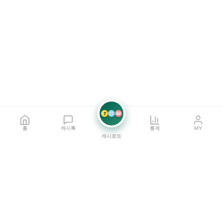
7
21
42
홈
캐시톡
통계
MY
캐시로또