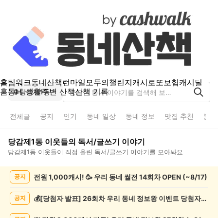
홈
팀워크
동네산책
런마일
모두의챌린지
캐시로또
보험
캐시딜
홈
동네 생활
주변 산책
산책 기록
당감제1동
전체글
공지
인기
동네 일상
동네 정보
맛집 추천
분실
당감제1동
이웃들의
독서/글쓰기
이야기
당감제1동
이웃들이 직접 올린
독서/글쓰기
이야기를 모아봐요
당
전원 1,000캐시! 🥳 우리 동네 썰전 14회차 OPEN (~8/17)
공지
감
제
1
💰[당첨자 발표] 26회차 우리 동네 정보왕 이벤트 당첨자를 발표합니다!
공지
동
독