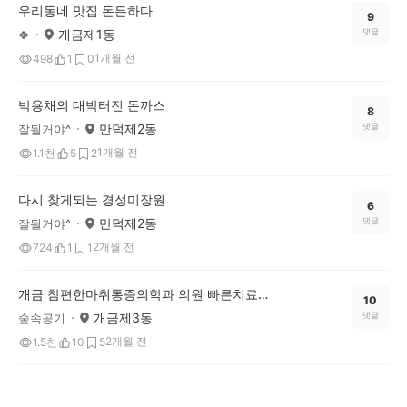
우리동네 맛집 돈든하다
9
개금제1동
댓글
🍀
1개월 전
498
1
0
박용채의 대박터진 돈까스
8
만덕제2동
댓글
잘될거야^
1개월 전
1.1천
5
2
다시 찾게되는 경성미장원
6
만덕제2동
댓글
잘될거야^
2개월 전
724
1
1
개금 참편한마취통증의학과 의원 빠른치료되요
10
개금제3동
댓글
숲속공기
2개월 전
1.5천
10
5