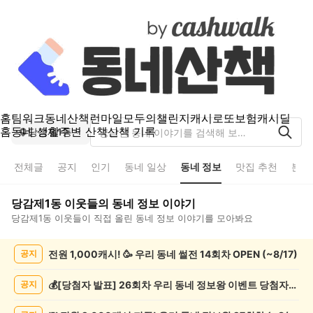
홈
팀워크
동네산책
런마일
모두의챌린지
캐시로또
보험
캐시딜
홈
동네 생활
주변 산책
산책 기록
당감제1동
전체글
공지
인기
동네 일상
동네 정보
맛집 추천
분실
당감제1동
이웃들의
동네 정보
이야기
당감제1동
이웃들이 직접 올린
동네 정보
이야기를 모아봐요
당
전원 1,000캐시! 🥳 우리 동네 썰전 14회차 OPEN (~8/17)
공지
감
제
1
💰[당첨자 발표] 26회차 우리 동네 정보왕 이벤트 당첨자를 발표합니다!
공지
동
동