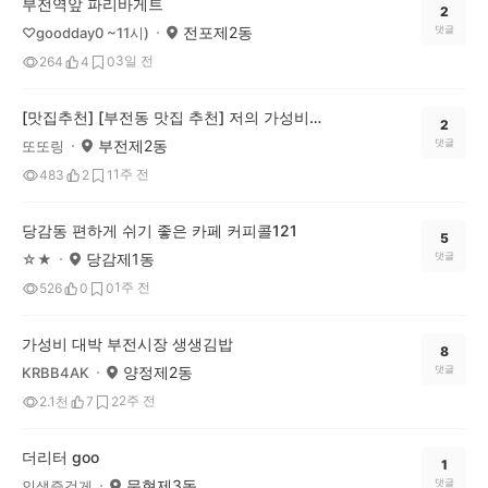
부전역앞 파리바게트
2
전포제2동
댓글
♡goodday0 ~11시)
3일 전
264
4
0
[맛집추천] [부전동 맛집 추천] 저의 가성비맛집 팔미분식소개합니다! 시락국+김치말이김밥 조합!
2
부전제2동
댓글
또또링
1주 전
483
2
1
당감동 편하게 쉬기 좋은 카페 커피콜121
5
당감제1동
댓글
☆★
1주 전
526
0
0
가성비 대박 부전시장 생생김밥
8
양정제2동
댓글
KRBB4AK
2주 전
2.1천
7
2
더리터 goo
1
문현제3동
댓글
인생즐겁게