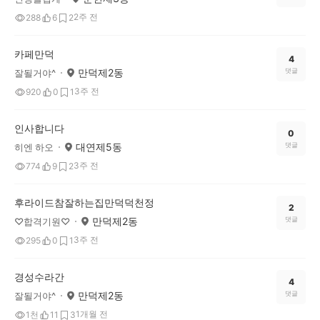
2주 전
288
6
2
카페만덕
4
만덕제2동
댓글
잘될거야^
3주 전
920
0
1
인사합니다
0
대연제5동
댓글
히엔 하오
3주 전
774
9
2
후라이드참잘하는집만덕덕천정
2
만덕제2동
댓글
♡합격기원♡
3주 전
295
0
1
경성수라간
4
만덕제2동
댓글
잘될거야^
1개월 전
1천
11
3