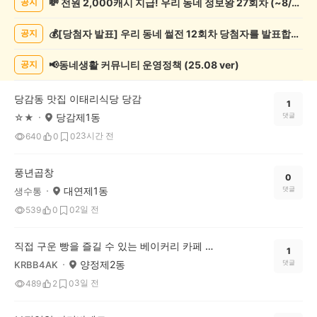
💸 전원 2,000캐시 지급! 우리 동네 정보왕 27회차 (~8/10)
공지
네
정
💰[당첨자 발표] 우리 동네 썰전 12회차 당첨자를 발표합니다!
공지
보
게
시
📢동네생활 커뮤니티 운영정책 (25.08 ver)
공지
글
목
당감동 맛집 이태리식당 당감
록
1
당감제1동
댓글
☆★
23시간 전
640
0
0
풍년곱창
0
대연제1동
댓글
생수통
2일 전
539
0
0
직접 구운 빵을 즐길 수 있는 베이커리 카페 왔다 상사 추천해요
1
양정제2동
댓글
KRBB4AK
3일 전
489
2
0