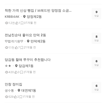
착한 가격 신상 빵집 / 브레드빈 양정점 소금빵 가성비 좋네요
9
양정제2동
댓글
KRBB4AK
1개월 전
1.2천
1
0
전남친순대 좋아요 만덕 2동
8
만덕제2동
댓글
♡합격기원♡
1개월 전
1.1천
7
2
당감동 할매 쭈꾸미 추천합니다
6
당감제1동
댓글
☆★
1개월 전
420
0
2
안창 정미집
6
대연제1동
댓글
생수통
1개월 전
529
2
1