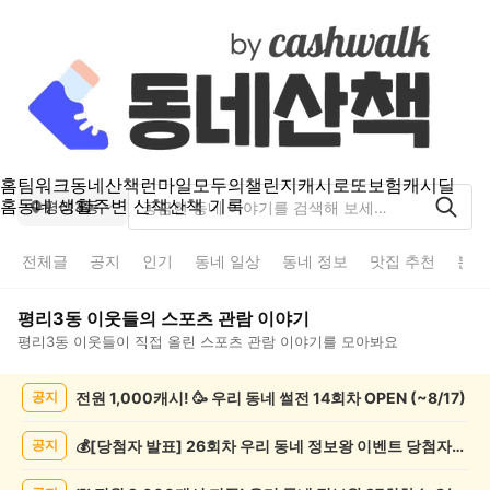
홈
팀워크
동네산책
런마일
모두의챌린지
캐시로또
보험
캐시딜
홈
동네 생활
주변 산책
산책 기록
평리3동
전체글
공지
인기
동네 일상
동네 정보
맛집 추천
분실
평리3동
이웃들의
스포츠 관람
이야기
평리3동
이웃들이 직접 올린
스포츠 관람
이야기를 모아봐요
평
전원 1,000캐시! 🥳 우리 동네 썰전 14회차 OPEN (~8/17)
공지
리
3
동
💰[당첨자 발표] 26회차 우리 동네 정보왕 이벤트 당첨자를 발표합니다!
공지
스
포