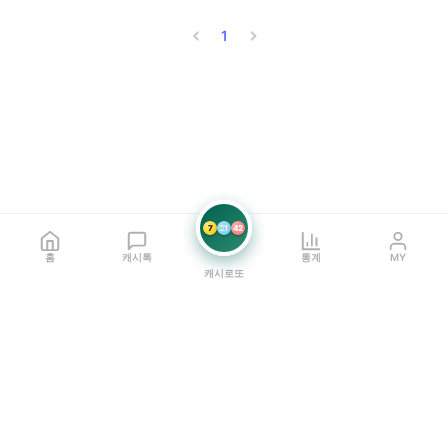
1
7
21
42
홈
캐시톡
통계
MY
캐시로또