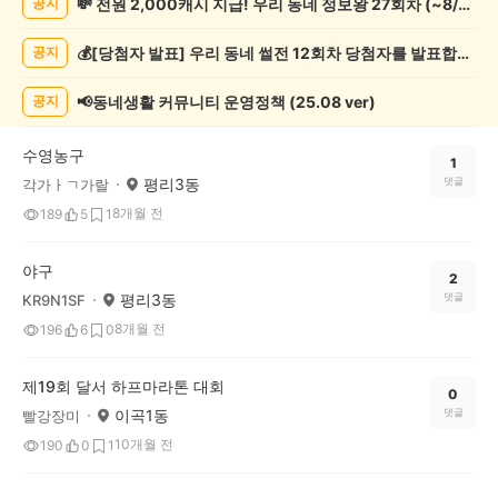
💸 전원 2,000캐시 지급! 우리 동네 정보왕 27회차 (~8/10)
공지
츠
관
💰[당첨자 발표] 우리 동네 썰전 12회차 당첨자를 발표합니다!
공지
람
게
시
📢동네생활 커뮤니티 운영정책 (25.08 ver)
공지
글
목
수영농구
록
1
평리3동
댓글
각가ㅏㄱ가랄
8개월 전
189
5
1
야구
2
평리3동
댓글
KR9N1SF
8개월 전
196
6
0
제19회 달서 하프마라톤 대회
0
이곡1동
댓글
빨강장미
10개월 전
190
0
1