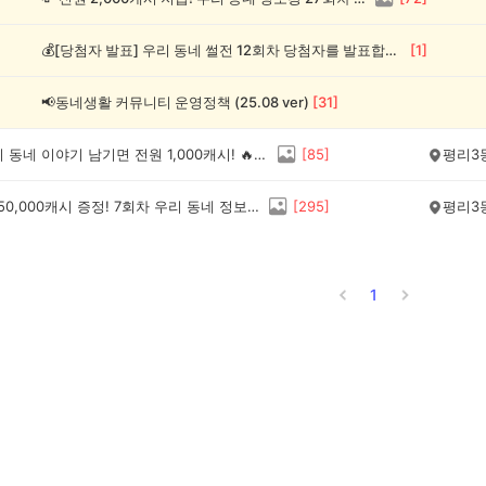
💰[당첨자 발표] 우리 동네 썰전 12회차 당첨자를 발표합니다!
[
1
]
📢동네생활 커뮤니티 운영정책 (25.08 ver)
[
31
]
요즘 우리 동네 이야기 남기면 전원 1,000캐시! 🔥우리 동네 썰전 4회차 OPEN
[
85
]
평리3
💸최대 150,000캐시 증정! 7회차 우리 동네 정보왕 이벤트
[
295
]
평리3
1