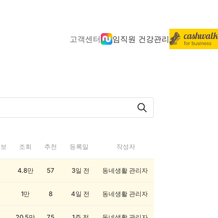
고객센터
임직원 건강관리
정보
조회
추천
등록일
작성자
4.8만
57
3일 전
동네생활 관리자
1만
8
4일 전
동네생활 관리자
20.5만
75
1주 전
동네생활 관리자