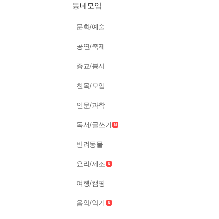
동네모임
문화/예술
공연/축제
종교/봉사
친목/모임
인문/과학
독서/글쓰기
반려동물
요리/제조
여행/캠핑
음악/악기