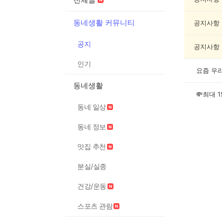
목
록
동네생활 커뮤니티
공지사항
공지
공지사항
인기
동네생활
동네 일상
동네 정보
맛집 추천
분실/실종
건강/운동
스포츠 관람