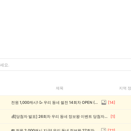
제목
지역 
전원 1,000캐시! 🥳 우리 동네 썰전 14회차 OPEN (~8/17)
[
14
]
💰[당첨자 발표] 26회차 우리 동네 정보왕 이벤트 당첨자를 발표합니다!
[
1
]
💸 전원 2,000캐시 지급! 우리 동네 정보왕 27회차 (~8/10)
[
72
]