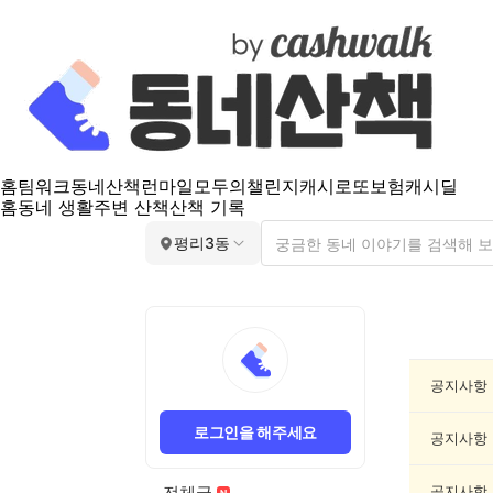
홈
팀워크
동네산책
런마일
모두의챌린지
캐시로또
보험
캐시딜
홈
동네 생활
주변 산책
산책 기록
평리3동
평
리
3
동
공지사항
공
지
로그인을 해주세요
게
공지사항
시
글
전체글
공지사항