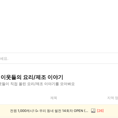
이웃들의
요리/제조
이야기
웃들이 직접 올린
요리/제조
이야기를 모아봐요
제목
지역 
전원 1,000캐시! 🥳 우리 동네 썰전 14회차 OPEN (~8/17)
[
26
]