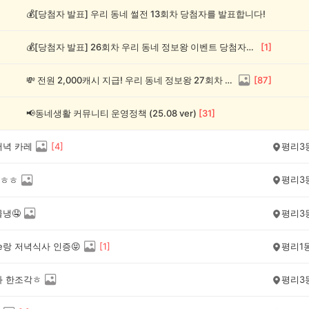
💰[당첨자 발표] 우리 동네 썰전 13회차 당첨자를 발표합니다!
💰[당첨자 발표] 26회차 우리 동네 정보왕 이벤트 당첨자를 발표합니다!
[
1
]
💸 전원 2,000캐시 지급! 우리 동네 정보왕 27회차 (~8/10)
[
87
]
📢동네생활 커뮤니티 운영정책 (25.08 ver)
[
31
]
저녁 카레
[
4
]
평리3
평리3
ㅎㅎ
냉🤤
평리3
e랑 저녁식사 인증😝
[
1
]
평리1
과 한조각ㅎ
평리3