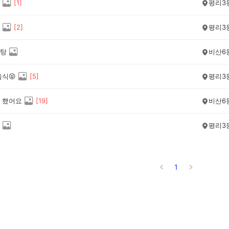
[
1
]
평리3
[
2
]
평리3
탕
비산6
식😝
[
5
]
평리3
 했어요
[
19
]
비산6
평리3
1