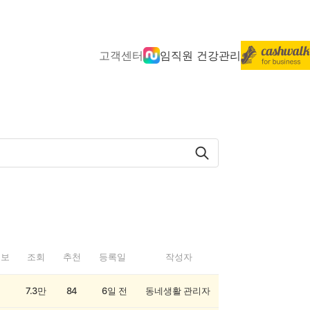
고객센터
임직원 건강관리
정보
조회
추천
등록일
작성자
7.3만
84
6일 전
동네생활 관리자