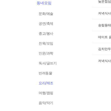
늦은점심
동네모임
저녁식사
문화/예술
공연/축제
송림동태
종교/봉사
데이트 음
친목/모임
김치만두
인문/과학
저녁식사
독서/글쓰기
반려동물
요리/제조
여행/캠핑
음악/악기