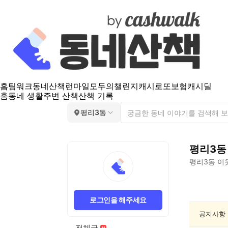
홈
팀워크
동네산책
런마일
모두의챌린지
캐시로또
보험
캐시딜
홈
동네 생활
주변 산책
산책 기록
평리3동
평리3동
평리3동
이
평
리
로그인을 해주세요
3
동
공지사항
요
전체글