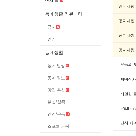
리/
제
공지사항
조
동네생활 커뮤니티
게
공지사항
시
공지
글
목
공지사항
인기
록
공지사항
동네생활
오늘의 
동네 일상
동네 정보
저녁식사
맛집 추천
시원한 물
분실/실종
우리Lov
건강/운동
간식 사
스포츠 관람