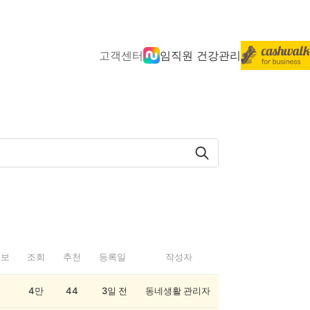
고객센터
임직원 건강관리
정보
조회
추천
등록일
작성자
4만
44
3일 전
동네생활 관리자