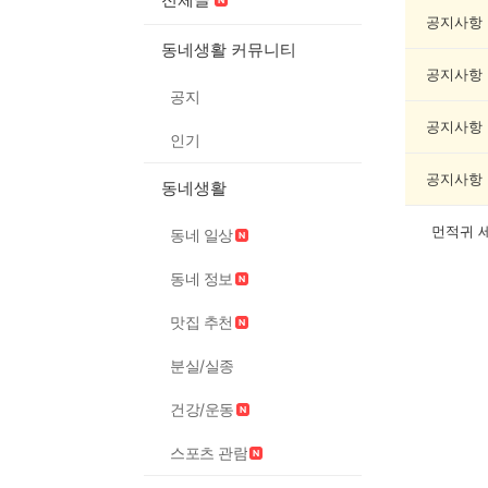
악/
악
공지사항
기
동네생활 커뮤니티
게
공지사항
시
공지
글
목
공지사항
인기
록
공지사항
동네생활
먼적귀 
동네 일상
동네 정보
맛집 추천
분실/실종
건강/운동
스포츠 관람