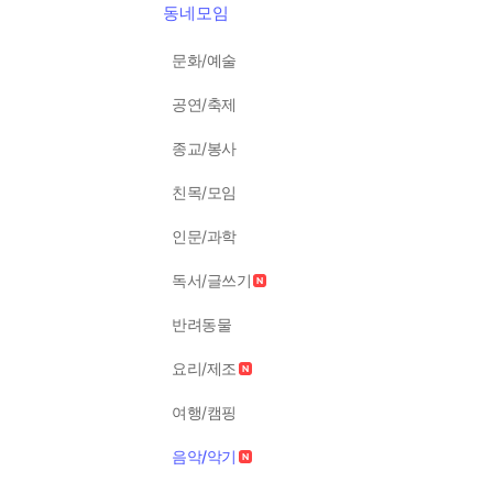
동네모임
문화/예술
공연/축제
종교/봉사
친목/모임
인문/과학
독서/글쓰기
반려동물
요리/제조
여행/캠핑
음악/악기