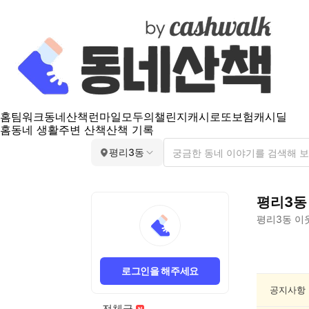
홈
팀워크
동네산책
런마일
모두의챌린지
캐시로또
보험
캐시딜
홈
동네 생활
주변 산책
산책 기록
평리3동
평리3동
평리3동
이
평
리
로그인을 해주세요
3
동
공지사항
음
전체글