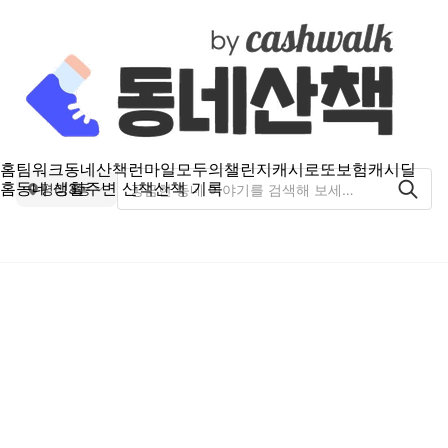
홈
팀워크
동네산책
런마일
모두의챌린지
캐시로또
보험
캐시딜
홈
동네 생활
주변 산책
산책 기록
평리3동