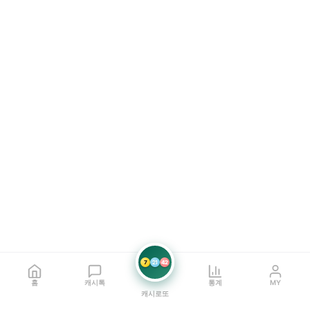
7
21
42
홈
캐시톡
통계
MY
캐시로또