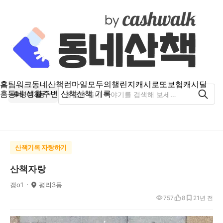
홈
팀워크
동네산책
런마일
모두의챌린지
캐시로또
보험
캐시딜
홈
동네 생활
주변 산책
산책 기록
평리3동
산책기록 자랑하기
산책자랑
갱o1
평리3동
757
8
2
1년 전