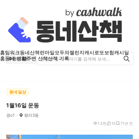
홈
팀워크
동네산책
런마일
모두의챌린지
캐시로또
보험
캐시딜
홈
동네 생활
주변 산책
산책 기록
평리3동
동네 일상
1월16일 운동
갱o1
평리3동
1.3천
15
7
1년 전