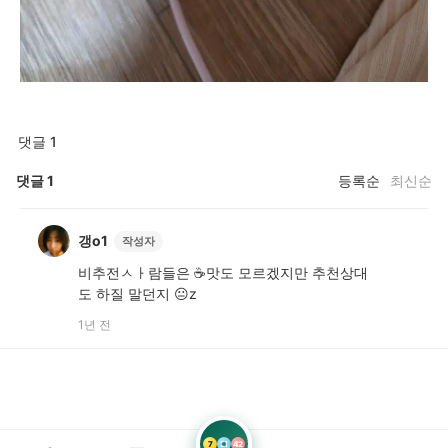
댓글 1
댓글
1
등록순
최신순
갱o1
작성자
비추전ㅅㅏ람들은 ☕️맛도 모르겠지만 추천상대
도 하질 말던지 😐z
1년 전
7
21
42