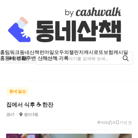
홈
팀워크
동네산책
런마일
모두의챌린지
캐시로또
보험
캐시딜
홈
동네 생활
주변 산책
산책 기록
평리3동
동네 일상
집에서 식후 ☕️ 한잔
갱o1
평리3동
626
9
1
1년 전