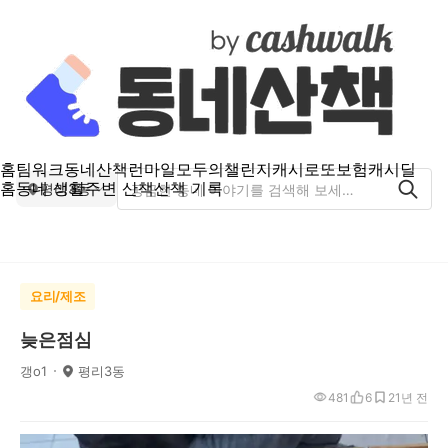
홈
팀워크
동네산책
런마일
모두의챌린지
캐시로또
보험
캐시딜
홈
동네 생활
주변 산책
산책 기록
평리3동
요리/제조
늦은점심
갱o1
평리3동
481
6
2
1년 전