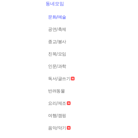
동네모임
문화/예술
공연/축제
종교/봉사
친목/모임
인문/과학
독서/글쓰기
반려동물
요리/제조
여행/캠핑
음악/악기