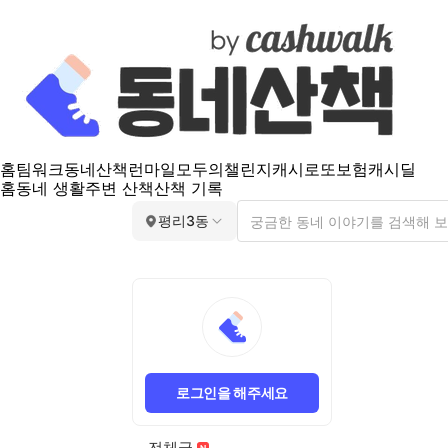
홈
팀워크
동네산책
런마일
모두의챌린지
캐시로또
보험
캐시딜
홈
동네 생활
주변 산책
산책 기록
평리3동
로그인을 해주세요
전체글