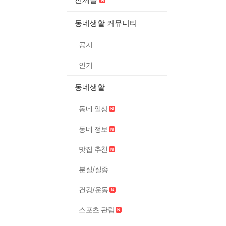
동네생활 커뮤니티
공지
인기
동네생활
동네 일상
동네 정보
맛집 추천
분실/실종
건강/운동
스포츠 관람