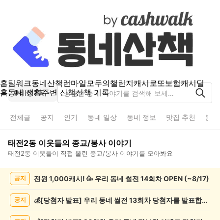
홈
팀워크
동네산책
런마일
모두의챌린지
캐시로또
보험
캐시딜
홈
동네 생활
주변 산책
산책 기록
태전2동
전체글
공지
인기
동네 일상
동네 정보
맛집 추천
분실
태전2동
이웃들의
종교/봉사
이야기
태전2동
이웃들이 직접 올린
종교/봉사
이야기를 모아봐요
태
전원 1,000캐시! 🥳 우리 동네 썰전 14회차 OPEN (~8/17)
공지
전
2
동
💰[당첨자 발표] 우리 동네 썰전 13회차 당첨자를 발표합니다!
공지
종
교/