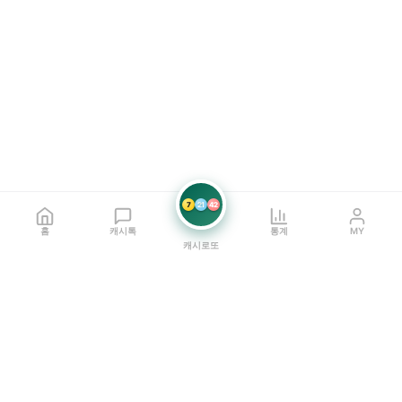
7
21
42
홈
캐시톡
통계
MY
캐시로또