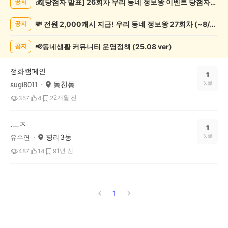
💰[당첨자 발표] 26회차 우리 동네 정보왕 이벤트 당첨자를 발표합니다!
공지
봉
사
💸 전원 2,000캐시 지급! 우리 동네 정보왕 27회차 (~8/10)
공지
게
시
글
📢동네생활 커뮤니티 운영정책 (25.08 ver)
공지
목
록
정화캠페인
1
동천동
댓글
sugi8011
2개월 전
357
4
2
.ㅡㅈ
1
평리3동
댓글
유수연
1년 전
487
14
9
1