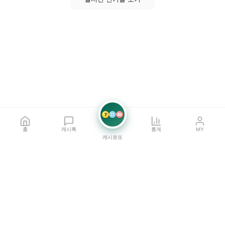
7
21
42
홈
캐시톡
통계
MY
캐시로또