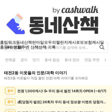
홈
팀워크
동네산책
런마일
모두의챌린지
캐시로또
보험
캐시딜
홈
동네 생활
주변 산책
산책 기록
태전2동
전체글
공지
인기
동네 일상
동네 정보
맛집 추천
분실
태전2동
이웃들의
인문/과학
이야기
태전2동
이웃들이 직접 올린
인문/과학
이야기를 모아봐요
태
전원 1,000캐시! 🥳 우리 동네 썰전 14회차 OPEN (~8/17)
공지
전
2
동
💰[당첨자 발표] 26회차 우리 동네 정보왕 이벤트 당첨자를 발표합니다!
공지
인
문/