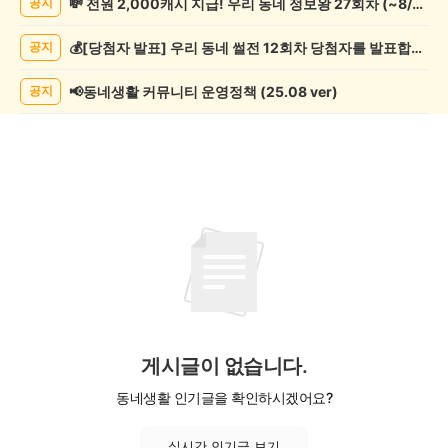
💸 전원 2,000캐시 지급! 우리 동네 정보왕 27회차 (~8/10)
공지
과
학
💰[당첨자 발표] 우리 동네 썰전 12회차 당첨자를 발표합니다!
공지
게
시
글
📢동네생활 커뮤니티 운영정책 (25.08 ver)
공지
목
록
게시글이 없습니다.
동네생활 인기글을 확인하시겠어요?
실시간 인기글 보기