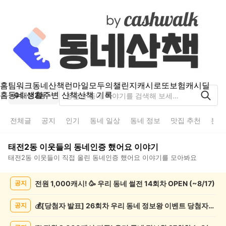
홈
팀워크
동네산책
런마일
모두의챌린지
캐시로또
보험
캐시딜
홈
동네 생활
주변 산책
산책 기록
태전2동
전체글
공지
인기
동네 일상
동네 정보
맛집 추천
분실
태전2동
이웃들의
동네인증 했어요
이야기
태전2동
이웃들이 직접 올린
동네인증 했어요
이야기를 모아봐요
태
전원 1,000캐시! 🥳 우리 동네 썰전 14회차 OPEN (~8/17)
공지
전
2
동
💰[당첨자 발표] 26회차 우리 동네 정보왕 이벤트 당첨자를 발표합니다!
공지
동
네