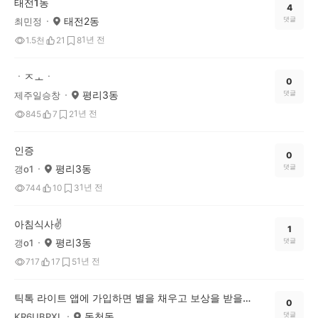
태전1동
4
태전2동
댓글
최민정
1년 전
1.5천
21
8
ㆍㅈㅗㆍ
0
평리3동
댓글
제주일승창
1년 전
845
7
2
인증
0
평리3동
댓글
갱o1
1년 전
744
10
3
아침식사✌️
1
평리3동
댓글
갱o1
1년 전
717
17
5
틱톡 라이트 앱에 가입하면 별을 채우고 보상을 받을 수 있어요! https://lite.tiktok.com/t/ZS2fMsDva/
0
동천동
댓글
KR6UBPXL