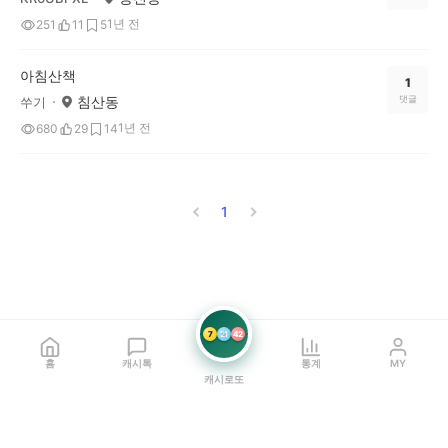
1년 전
251
11
5
아침산책
1
침산동
댓글
쑤기
1년 전
680
29
14
1
7
21
42
홈
캐시톡
통계
MY
캐시로또