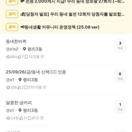
💸 전원 2,000캐시 지급! 우리 동네 정보왕 27회차 (~8/10)
공지
인
증
💰[당첨자 발표] 우리 동네 썰전 12회차 당첨자를 발표합니다!
공지
했
어
요
📢동네생활 커뮤니티 운영정책 (25.08 ver)
공지
게
시
동네한바퀴
글
3
평리3동
댓글
갱o1s2
목
록
2개월 전
664
7
1
25/09/26/금/동네 산책🚶🏽‍♀️ 인증
0
평리3동
댓글
갱o1
10개월 전
256
2
0
달콤한 냉커피
1
평리3동
댓글
갱o1
1년 전
1.4천
11
6