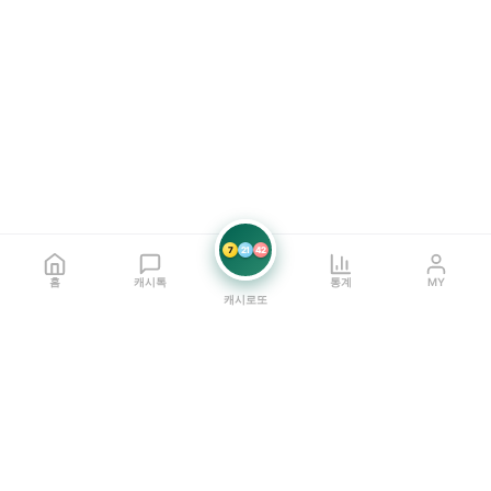
7
21
42
홈
캐시톡
통계
MY
캐시로또