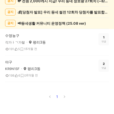
💸 전원 2,000캐시 지급! 우리 동네 정보왕 27회차 (~8/10)
공지
츠
관
💰[당첨자 발표] 우리 동네 썰전 12회차 당첨자를 발표합니다!
공지
람
게
시
📢동네생활 커뮤니티 운영정책 (25.08 ver)
공지
글
목
수영농구
록
1
평리3동
댓글
각가ㅏㄱ가랄
8개월 전
191
5
1
야구
2
평리3동
댓글
KR9N1SF
8개월 전
198
6
0
1