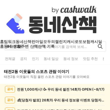
홈
팀워크
동네산책
런마일
모두의챌린지
캐시로또
보험
캐시딜
홈
동네 생활
주변 산책
산책 기록
태전2동
전체글
공지
인기
동네 일상
동네 정보
맛집 추천
분실
태전2동
이웃들의
스포츠 관람
이야기
태전2동
이웃들이 직접 올린
스포츠 관람
이야기를 모아봐요
태
전원 1,000캐시! 🥳 우리 동네 썰전 14회차 OPEN (~8/17)
공지
전
2
동
💰[당첨자 발표] 26회차 우리 동네 정보왕 이벤트 당첨자를 발표합니다!
공지
스
포