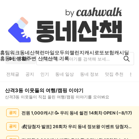
홈
팀워크
동네산책
런마일
모두의챌린지
캐시로또
보험
캐시딜
홈
동네 생활
주변 산책
산책 기록
산격3동
전체글
공지
인기
동네 일상
동네 정보
맛집 추천
분실
산격3동
이웃들의
여행/캠핑
이야기
산격3동
이웃들이 직접 올린
여행/캠핑
이야기를 모아봐요
산
전원 1,000캐시! 🥳 우리 동네 썰전 14회차 OPEN (~8/17)
공지
격
3
동
💰[당첨자 발표] 26회차 우리 동네 정보왕 이벤트 당첨자를 발표합니다!
공지
여
행/