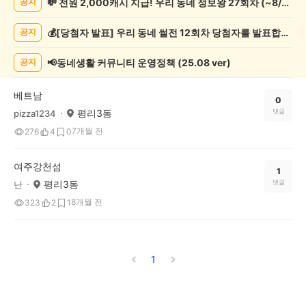
💸 전원 2,000캐시 지급! 우리 동네 정보왕 27회차 (~8/10)
공지
캠
핑
💰[당첨자 발표] 우리 동네 썰전 12회차 당첨자를 발표합니다!
공지
게
시
글
📢동네생활 커뮤니티 운영정책 (25.08 ver)
공지
목
록
베트남
0
평리3동
댓글
pizza1234
7개월 전
276
4
0
여주강천섬
1
평리3동
댓글
난
8개월 전
323
2
1
1