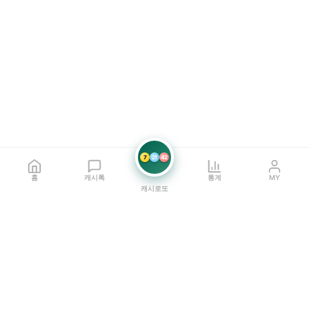
7
21
42
홈
캐시톡
통계
MY
캐시로또