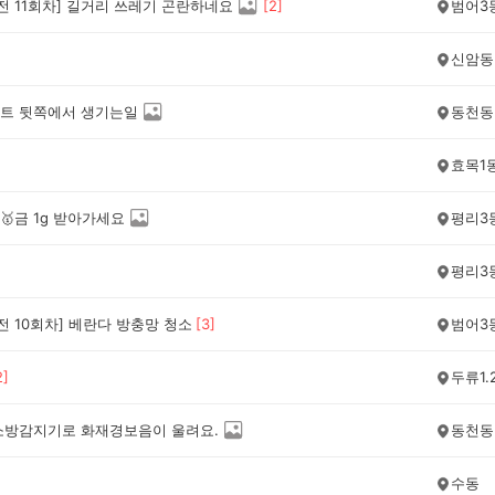
전 11회차] 길거리 쓰레기 곤란하네요
[
2
]
범어3
신암동
트 뒷쪽에서 생기는일
동천동
효목1
🥇금 1g 받아가세요
평리3
평리3
전 10회차] 베란다 방충망 청소
[
3
]
범어3
2
]
두류1.
소방감지기로 화재경보음이 울려요.
동천동
수동