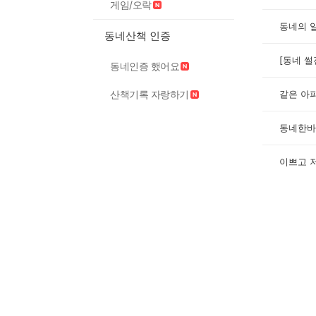
게임/오락
동네의 
동네산책 인증
[동네 썰
동네인증 했어요
산책기록 자랑하기
같은 아
동네한바
이쁘고 