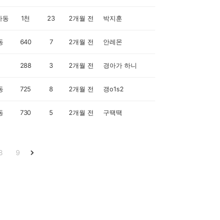
가동
1천
23
2개월 전
박지훈
동
640
7
2개월 전
안레몬
288
3
2개월 전
경아가 하니
동
725
8
2개월 전
갱o1s2
동
730
5
2개월 전
구땍땍
8
9