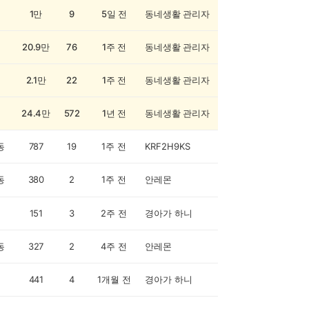
1만
9
5일 전
동네생활 관리자
20.9만
76
1주 전
동네생활 관리자
2.1만
22
1주 전
동네생활 관리자
24.4만
572
1년 전
동네생활 관리자
동
787
19
1주 전
KRF2H9KS
동
380
2
1주 전
안레몬
151
3
2주 전
경아가 하니
동
327
2
4주 전
안레몬
441
4
1개월 전
경아가 하니