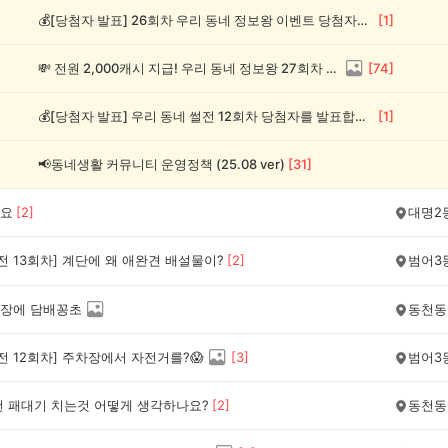
💰[당첨자 발표] 26회차 우리 동네 정보왕 이벤트 당첨자를 발표합니다!
[
1
]
💸 전원 2,000캐시 지급! 우리 동네 정보왕 27회차 (~8/10)
[
74
]
💰[당첨자 발표] 우리 동네 썰전 12회차 당첨자를 발표합니다!
[
1
]
📢동네생활 커뮤니티 운영정책 (25.08 ver)
[
31
]
요
[
2
]
대명2
전 13회차] 계단에 왜 애완견 배설물이?
[
2
]
범어3
장에 담배꽁초
동천동
전 12회차] 주차장에서 자전거를?😱
[
3
]
범어3
건 패대기 치는것 어떻게 생각하나요?
[
2
]
동천동