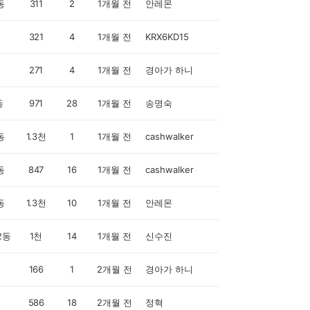
동
311
2
1개월 전
안레몬
321
4
1개월 전
KRX6KD15
271
4
1개월 전
경아가 하니
동
971
28
1개월 전
송명숙
동
1.3천
1
1개월 전
cashwalker
동
847
16
1개월 전
cashwalker
동
1.3천
10
1개월 전
안레몬
2동
1천
14
1개월 전
신수진
166
1
2개월 전
경아가 하니
586
18
2개월 전
정혁