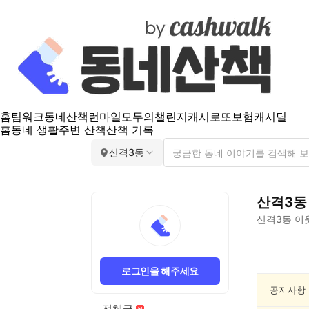
홈
팀워크
동네산책
런마일
모두의챌린지
캐시로또
보험
캐시딜
홈
동네 생활
주변 산책
산책 기록
산격3동
산격3동
산격3동
이
산
격
로그인을 해주세요
3
동
공지사항
동
전체글