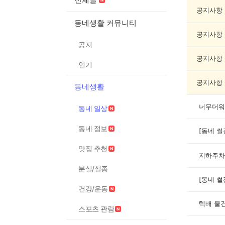
네
일
공지사항
상
동네생활 커뮤니티
게
공지사항
시
공지
글
목
공지사항
인기
록
공지사항
동네생활
너무더워
동네 일상
동네 정보
[동네 썰
맛집 추천
지하주차
분실/실종
[동네 썰
건강/운동
텍배 물
스포츠 관람