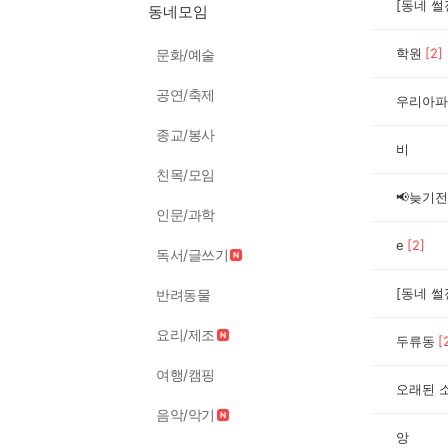
[동네 썰
동네모임
학원
[
2
]
문화/예술
공연/축제
우리아파
종교/봉사
비
친목/모임
📢늦기전
인문/과학
e
[
2
]
독서/글쓰기
[동네 썰
반려동물
요리/제조
두류동
[
여행/캠핑
오래된 
음악/악기
앙