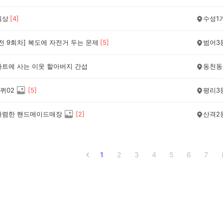
일상
[
4
]
수성1
전 9회차] 복도에 자전거 두는 문제
[
5
]
범어3
파트에 사는 이웃 할아버지 간섭
동천동
퀴02
[
5
]
평리3
저렴한 핸드메이드매장
[
2
]
산격2
1
2
3
4
5
6
7