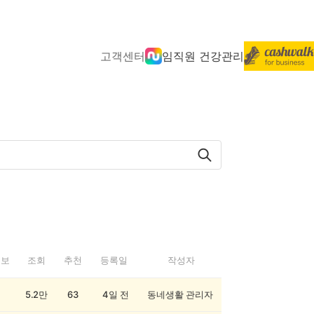
고객센터
임직원 건강관리
정보
조회
추천
등록일
작성자
5.2만
63
4일 전
동네생활 관리자