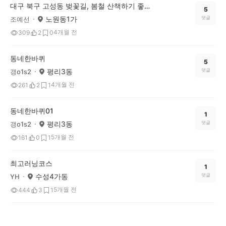
대구 북구 고성동 벚꽃길, 봄철 산책하기 좋은 명소
5
노원동1가
댓글
조예선
4개월 전
309
2
0
동네한바퀴
5
평리3동
댓글
갱o1s2
4개월 전
261
2
1
동네한바퀴01
1
평리3동
댓글
갱o1s2
5개월 전
161
0
1
최고러닝코스
1
수성4가동
댓글
YH
5개월 전
444
3
1