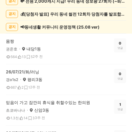
💸 전원 2,000캐시 지급! 우리 동네 정보왕 27회차 (~8/10)
공지
운
동
💰[당첨자 발표] 우리 동네 썰전 12회차 당첨자를 발표합니다!
공지
게
시
글
📢동네생활 커뮤니티 운영정책 (25.08 ver)
공지
목
록
몸짱
0
내당1동
댓글
권준호
2주 전
564
13
5
26/07/21/화/러닝
0
평리3동
댓글
갱o1s2
2주 전
667
2
1
믿음이 가고 잠깐의 휴식을 취할수있는 한의원
1
신암3동
댓글
초코바나나
3주 전
1.3천
14
3