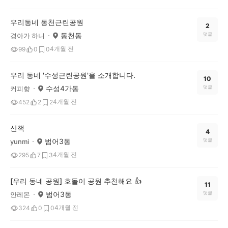
우리동네 동천근린공원
2
동천동
댓글
경아가 하니
4개월 전
99
0
0
우리 동네 '수성근린공원'을 소개합니다.
10
수성4가동
댓글
커피향
4개월 전
452
2
2
산책
4
범어3동
댓글
yunmi
4개월 전
295
7
3
[우리 동네 공원] 호돌이 공원 추천해요 👍
11
범어3동
댓글
안레몬
4개월 전
324
0
0