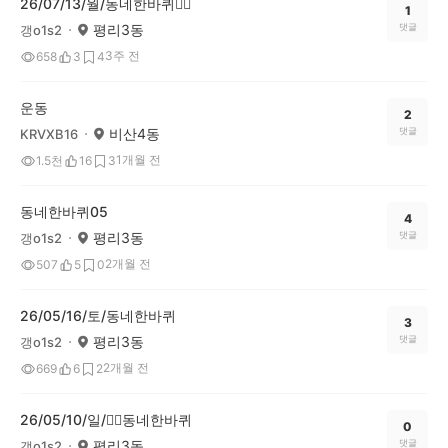
26/07/13/월/동네한바퀴🏃‍♀️
1
평리3동
댓글
갱o1s2
3주 전
658
3
4
운동
2
비산4동
댓글
KRVXB16
1개월 전
1.5천
16
3
동네한바퀴05
4
평리3동
댓글
갱o1s2
2개월 전
507
5
0
26/05/16/토/동네한바퀴
3
평리3동
댓글
갱o1s2
2개월 전
669
6
2
26/05/10/일/🚶‍♀️동네한바퀴
0
평리3동
댓글
갱o1s2