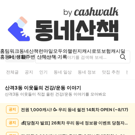
홈
팀워크
동네산책
런마일
모두의챌린지
캐시로또
보험
캐시딜
홈
동네 생활
주변 산책
산책 기록
산격3동
전체글
공지
인기
동네 일상
동네 정보
맛집 추천
분실
산격3동
이웃들의
건강/운동
이야기
산격3동
이웃들이 직접 올린
건강/운동
이야기를 모아봐요
산
전원 1,000캐시! 🥳 우리 동네 썰전 14회차 OPEN (~8/17)
공지
격
3
동
💰[당첨자 발표] 26회차 우리 동네 정보왕 이벤트 당첨자를 발표합니다!
공지
건
강/