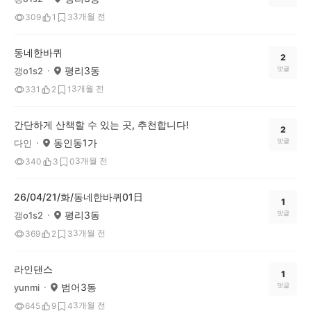
3개월 전
309
1
3
동네한바퀴
2
평리3동
댓글
갱o1s2
3개월 전
331
2
1
간단하게 산책할 수 있는 곳, 추천합니다!
2
동인동1가
댓글
다인
3개월 전
340
3
0
26/04/21/화/동네한바퀴01日
1
평리3동
댓글
갱o1s2
3개월 전
369
2
3
라인댄스
1
범어3동
댓글
yunmi
3개월 전
645
9
4