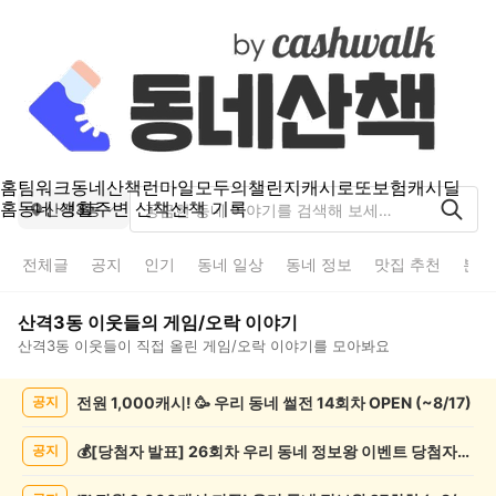
홈
팀워크
동네산책
런마일
모두의챌린지
캐시로또
보험
캐시딜
홈
동네 생활
주변 산책
산책 기록
산격3동
전체글
공지
인기
동네 일상
동네 정보
맛집 추천
분실
산격3동
이웃들의
게임/오락
이야기
산격3동
이웃들이 직접 올린
게임/오락
이야기를 모아봐요
산
전원 1,000캐시! 🥳 우리 동네 썰전 14회차 OPEN (~8/17)
공지
격
3
동
💰[당첨자 발표] 26회차 우리 동네 정보왕 이벤트 당첨자를 발표합니다!
공지
게
임/