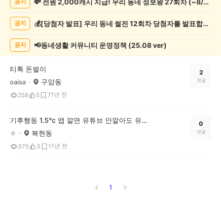
💸 전원 2,000캐시 지급! 우리 동네 정보왕 27회차 (~8/10)
공지
오
락
💰[당첨자 발표] 우리 동네 썰전 12회차 당첨자를 발표합니다!
공지
게
시
글
📢동네생활 커뮤니티 운영정책 (25.08 ver)
공지
목
록
티톡 돈벌이
2
구암동
댓글
oaisa
1년 전
258
5
7
기후행동 1.5°c 앱 깔면 유튜브 안깔아도 유튜브 볼 수 있어요!
0
복현동
댓글
ㅎ
1년 전
375
3
1
1