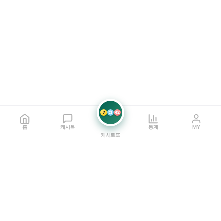
7
21
42
홈
캐시톡
통계
MY
캐시로또