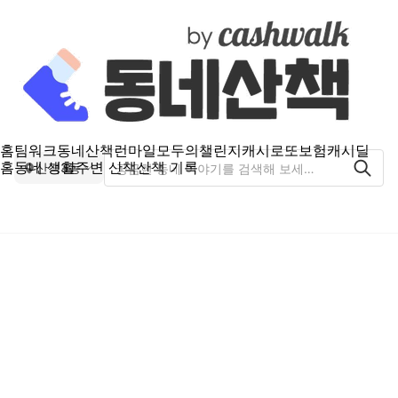
홈
팀워크
동네산책
런마일
모두의챌린지
캐시로또
보험
캐시딜
홈
동네 생활
주변 산책
산책 기록
산격3동