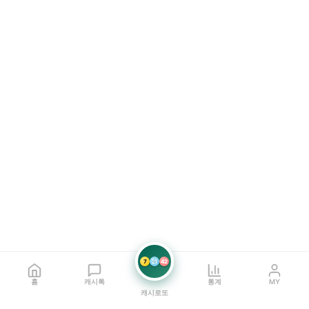
7
21
42
홈
캐시톡
통계
MY
캐시로또