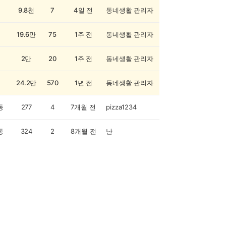
9.8천
7
4일 전
동네생활 관리자
19.6만
75
1주 전
동네생활 관리자
2만
20
1주 전
동네생활 관리자
24.2만
570
1년 전
동네생활 관리자
동
277
4
7개월 전
pizza1234
동
324
2
8개월 전
난