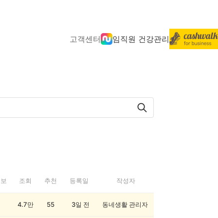
고객센터
임직원 건강관리
정보
조회
추천
등록일
작성자
4.7만
55
3일 전
동네생활 관리자