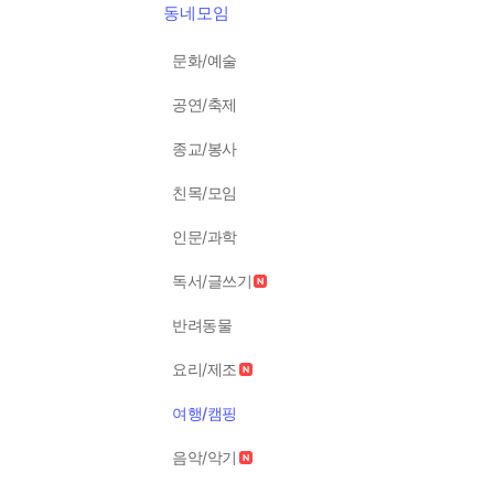
동네모임
문화/예술
공연/축제
종교/봉사
친목/모임
인문/과학
독서/글쓰기
반려동물
요리/제조
여행/캠핑
음악/악기