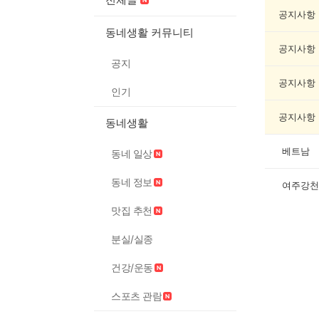
캠
핑
공지사항
게
동네생활 커뮤니티
시
공지사항
글
공지
목
록
공지사항
인기
공지사항
동네생활
베트남
동네 일상
동네 정보
여주강천
맛집 추천
분실/실종
건강/운동
스포츠 관람