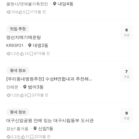
내당4동
클랜시/연애불가촉천민
1개월 전
709
5
1
맛집 추천
6
댓글
영선지메기매운탕
대명2동
KR93P21
1개월 전
1.2천
14
6
동네 정보
7
댓글
[우리동네병원추천] 수성H연합내과 추천해요!
범어3동
안레몬
2개월 전
1.2천
9
0
동네 정보
9
댓글
대구신암공원 안에 있는 대구시립동부 도서관
신암1동
걷는! 즐거움
2개월 전
2.3천
11
2