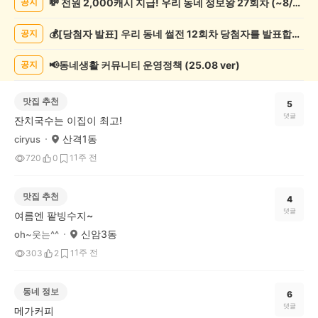
💸 전원 2,000캐시 지급! 우리 동네 정보왕 27회차 (~8/10)
공지
게
시
💰[당첨자 발표] 우리 동네 썰전 12회차 당첨자를 발표합니다!
공지
글
목
록
📢동네생활 커뮤니티 운영정책 (25.08 ver)
공지
맛집 추천
5
댓글
잔치국수는 이집이 최고!
산격1동
ciryus
1주 전
720
0
1
맛집 추천
4
댓글
여름엔 팥빙수지~
신암3동
oh~웃는^^
1주 전
303
2
1
동네 정보
6
댓글
메가커피