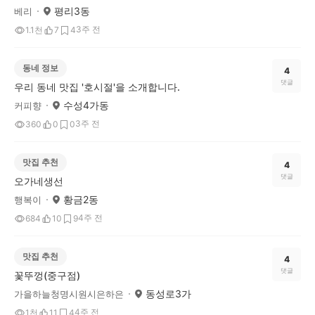
평리3동
베리
3주 전
1.1천
7
4
동네 정보
4
댓글
우리 동네 맛집 '호시절'을 소개합니다.
수성4가동
커피향
3주 전
360
0
0
맛집 추천
4
댓글
오가네생선
황금2동
행복이
4주 전
684
10
9
맛집 추천
4
댓글
꽃뚜껑(중구점)
동성로3가
가을하늘청명시원시은하은
4주 전
1천
11
4