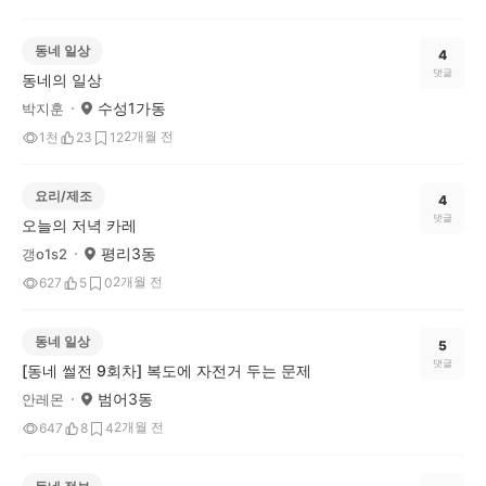
동네 일상
4
댓글
동네의 일상
수성1가동
박지훈
2개월 전
1천
23
12
요리/제조
4
댓글
오늘의 저녁 카레
평리3동
갱o1s2
2개월 전
627
5
0
동네 일상
5
댓글
[동네 썰전 9회차] 복도에 자전거 두는 문제
범어3동
안레몬
2개월 전
647
8
4