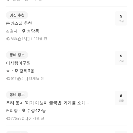
맛집 추천
5
댓글
돈까스집 추천
성당동
김철자
1개월 전
869
16
11
동네 정보
5
댓글
어사랑아구찜
평리3동
☆
1개월 전
917
4
6
동네 정보
8
댓글
우리 동네 '미가 매생이 굴국밥' 가게를 소개합니다.
수성4가동
커피향
1개월 전
775
2
0