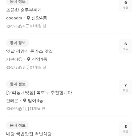
동네 정보
9
댓글
뜨끈한 순두부찌개
신암4동
oooodm
1개월 전
595
4
0
동네 정보
6
댓글
옛날 경양식 돈가스 맛집
신암4동
기린이🙂
1개월 전
572
3
0
동네 정보
7
댓글
[우리동네맛집] 복호두 추천합니다
범어3동
안레몬
1개월 전
966
2
1
동네 정보
8
댓글
내당 국밥맛집 백번식당