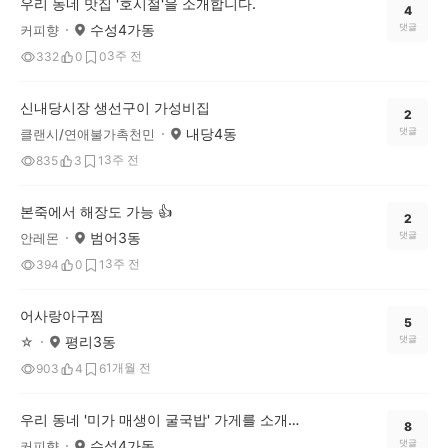
우리 동네 맛집 '호시절'을 소개합니다.
4
수성4가동
댓글
커피향
3주 전
332
0
0
신내당시장 생선구이 가성비집
2
내당4동
댓글
클랜시/연애불가촉천민
3주 전
835
3
1
본죽에서 해장도 가능 👍
2
범어3동
댓글
안레몬
3주 전
394
0
1
어사랑아구찜
5
평리3동
댓글
☆
1개월 전
903
4
6
우리 동네 '미가 매생이 굴국밥' 가게를 소개합니다.
8
수성4가동
댓글
커피향