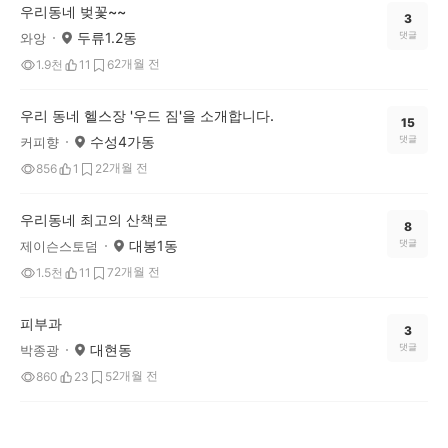
우리동네 벚꽃~~
3
두류1.2동
댓글
와앙
2개월 전
1.9천
11
6
우리 동네 헬스장 '우드 짐'을 소개합니다.
15
수성4가동
댓글
커피향
2개월 전
856
1
2
우리동네 최고의 산책로
8
대봉1동
댓글
제이슨스토덤
2개월 전
1.5천
11
7
피부과
3
대현동
댓글
박종광
2개월 전
860
23
5