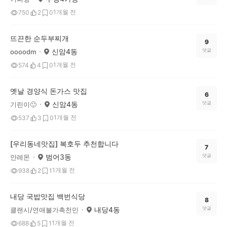
1개월 전
750
2
0
뜨끈한 순두부찌개
9
신암4동
댓글
oooodm
1개월 전
574
4
0
옛날 경양식 돈가스 맛집
6
신암4동
댓글
기린이🙂
1개월 전
537
3
0
[우리동네맛집] 복호두 추천합니다
7
범어3동
댓글
안레몬
1개월 전
938
2
1
내당 국밥맛집 백번식당
8
내당4동
댓글
클랜시/연애불가촉천민
1개월 전
688
5
1