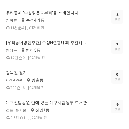
우리동네 '수성맑은피부과'를 소개합니다.
3
수성4가동
댓글
커피향
1개월 전
1.1천
4
0
[우리동네병원추천] 수성H연합내과 추천해요!
7
범어3동
댓글
안레몬
2개월 전
1.2천
9
0
강둑길 걷기
0
방촌동
댓글
KRF4PPA
2개월 전
722
18
9
대구신암공원 안에 있는 대구시립동부 도서관
9
신암1동
댓글
걷는! 즐거움
2개월 전
2.3천
11
2