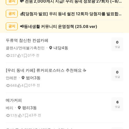
💸 전원 2,000캐시 지급! 우리 동네 정보왕 27회차 (~8/10)
공지
보
게
💰[당첨자 발표] 우리 동네 썰전 12회차 당첨자를 발표합니다!
공지
시
글
목
📢동네생활 커뮤니티 운영정책 (25.08 ver)
공지
록
두류역 참신한 컨셉카페
0
내당4동
댓글
클랜시/연애불가촉천민
1주 전
237
1
0
[우리 동네 카페] 류커피로스터스 추천해요 ☕️
0
범어3동
댓글
안레몬
1주 전
648
4
0
메가커피
6
평리3동
댓글
베리
3주 전
1.1천
7
4