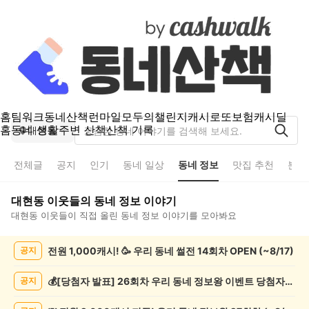
홈
팀워크
동네산책
런마일
모두의챌린지
캐시로또
보험
캐시딜
홈
동네 생활
주변 산책
산책 기록
대현동
전체글
공지
인기
동네 일상
동네 정보
맛집 추천
분실
대현동
이웃들의
동네 정보
이야기
대현동
이웃들이 직접 올린
동네 정보
이야기를 모아봐요
대
전원 1,000캐시! 🥳 우리 동네 썰전 14회차 OPEN (~8/17)
공지
현
동
동
💰[당첨자 발표] 26회차 우리 동네 정보왕 이벤트 당첨자를 발표합니다!
공지
네
정