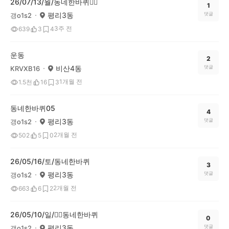
26/07/13/월/동네한바퀴🏃‍♀️
1
평리3동
댓글
갱o1s2
3주 전
639
3
4
운동
2
비산4동
댓글
KRVXB16
1개월 전
1.5천
16
3
동네한바퀴05
4
평리3동
댓글
갱o1s2
2개월 전
502
5
0
26/05/16/토/동네한바퀴
3
평리3동
댓글
갱o1s2
2개월 전
663
6
2
26/05/10/일/🚶‍♀️동네한바퀴
0
평리3동
댓글
갱o1s2