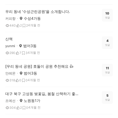
우리 동네 '수성근린공원'을 소개합니다.
10
수성4가동
댓글
커피향
4개월 전
440
2
2
산책
4
범어3동
댓글
yunmi
4개월 전
290
7
3
[우리 동네 공원] 호돌이 공원 추천해요 👍
11
범어3동
댓글
안레몬
4개월 전
318
0
0
대구 북구 고성동 벚꽃길, 봄철 산책하기 좋은 명소
5
노원동1가
댓글
조예선
4개월 전
304
2
0