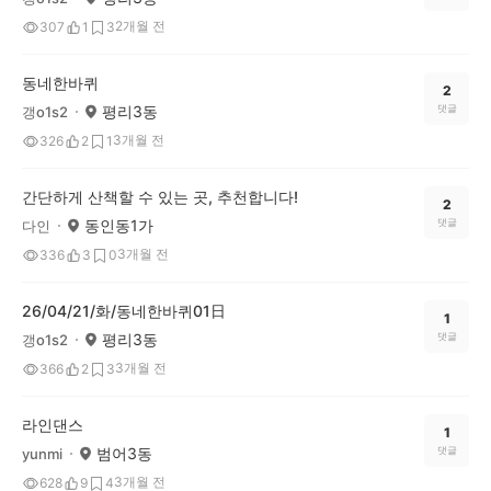
2개월 전
307
1
3
동네한바퀴
2
평리3동
댓글
갱o1s2
3개월 전
326
2
1
간단하게 산책할 수 있는 곳, 추천합니다!
2
동인동1가
댓글
다인
3개월 전
336
3
0
26/04/21/화/동네한바퀴01日
1
평리3동
댓글
갱o1s2
3개월 전
366
2
3
라인댄스
1
범어3동
댓글
yunmi
3개월 전
628
9
4