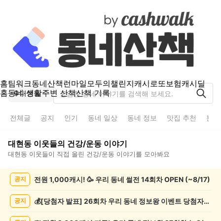
홈
팀워크
동네산책
런마일
모두의챌린지
캐시로또
보험
캐시딜
홈
동네 생활
주변 산책
산책 기록
대현동
전체글
공지
인기
동네 일상
동네 정보
맛집 추천
분실
대현동
이웃들의
건강/운동
이야기
대현동
이웃들이 직접 올린
건강/운동
이야기를 모아봐요
대
전원 1,000캐시! 🥳 우리 동네 썰전 14회차 OPEN (~8/17)
공지
현
동
건
💰[당첨자 발표] 26회차 우리 동네 정보왕 이벤트 당첨자를 발표합니다!
공지
강/
운