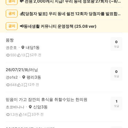
💸 전원 2,000캐시 지급! 우리 동네 정보왕 27회차 (~8/10)
공지
동
게
💰[당첨자 발표] 우리 동네 썰전 12회차 당첨자를 발표합니다!
공지
시
글
목
📢동네생활 커뮤니티 운영정책 (25.08 ver)
공지
록
몸짱
0
내당1동
댓글
권준호
2주 전
550
13
5
26/07/21/화/러닝
0
평리3동
댓글
갱o1s2
2주 전
648
2
1
믿음이 가고 잠깐의 휴식을 취할수있는 한의원
1
신암3동
댓글
초코바나나
3주 전
1.3천
14
3