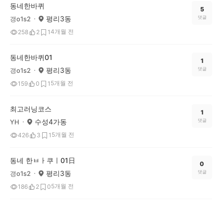
동네한바퀴
5
평리3동
댓글
갱o1s2
4개월 전
258
2
1
동네한바퀴01
1
평리3동
댓글
갱o1s2
5개월 전
159
0
1
최고러닝코스
1
수성4가동
댓글
YH
5개월 전
426
3
1
동네 한ㅂㅏ쿠ㅣ01日
0
평리3동
댓글
갱o1s2
5개월 전
186
2
0