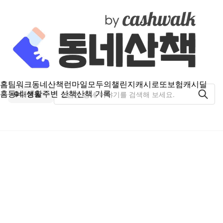
홈
팀워크
동네산책
런마일
모두의챌린지
캐시로또
보험
캐시딜
홈
동네 생활
주변 산책
산책 기록
대현동