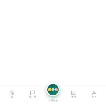
7
21
42
홈
캐시톡
통계
MY
캐시로또