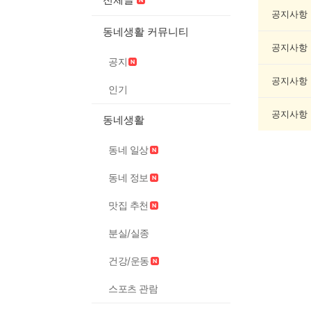
모
임
공지사항
게
동네생활 커뮤니티
시
공지사항
글
공지
목
록
공지사항
인기
공지사항
동네생활
동네 일상
동네 정보
맛집 추천
분실/실종
건강/운동
스포츠 관람