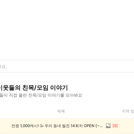
이웃들의
친목/모임
이야기
들이 직접 올린
친목/모임
이야기를 모아봐요
제목
지역 
전원 1,000캐시! 🥳 우리 동네 썰전 14회차 OPEN (~8/17)
[
9
]