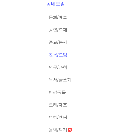
동네모임
문화/예술
공연/축제
종교/봉사
친목/모임
인문/과학
독서/글쓰기
반려동물
요리/제조
여행/캠핑
음악/악기