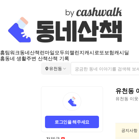
홈
팀워크
동네산책
런마일
모두의챌린지
캐시로또
보험
캐시딜
홈
동네 생활
주변 산책
산책 기록
유천동
유천동
유천동
이웃
유
천
로그인을 해주세요
동
친
공지사항
목/
전체글