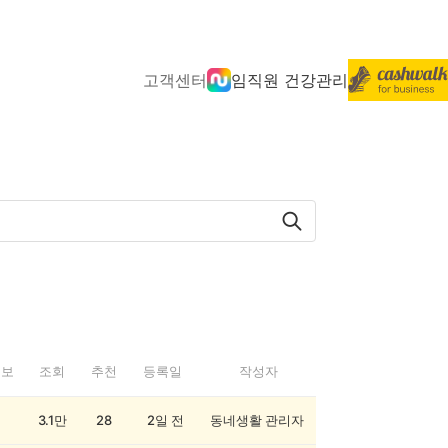
고객센터
임직원 건강관리
정보
조회
추천
등록일
작성자
3.1만
28
2일 전
동네생활 관리자