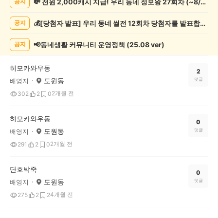
💸 전원 2,000캐시 지급! 우리 동네 정보왕 27회차 (~8/10)
공지
조
게
💰[당첨자 발표] 우리 동네 썰전 12회차 당첨자를 발표합니다!
공지
시
글
목
📢동네생활 커뮤니티 운영정책 (25.08 ver)
공지
록
히모카와우동
2
도원동
댓글
배영지
2개월 전
302
2
0
히모카와우동
0
도원동
댓글
배영지
2개월 전
291
2
0
단호박죽
0
도원동
댓글
배영지
4개월 전
275
2
2