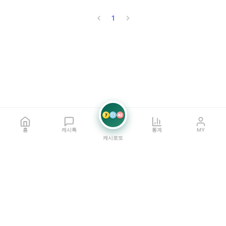
1
7
21
42
홈
캐시톡
통계
MY
캐시로또