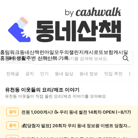
홈
팀워크
동네산책
런마일
모두의챌린지
캐시로또
보험
캐시딜
홈
동네 생활
주변 산책
산책 기록
유천동
전체글
공지
인기
동네 일상
동네 정보
맛집 추천
분실
유천동
이웃들의
요리/제조
이야기
유천동
이웃들이 직접 올린
요리/제조
이야기를 모아봐요
유
전원 1,000캐시! 🥳 우리 동네 썰전 14회차 OPEN (~8/17)
공지
천
동
요
💰[당첨자 발표] 26회차 우리 동네 정보왕 이벤트 당첨자를 발표합니다!
공지
리/
제