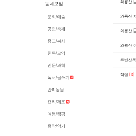
와룡산
동네모임
와룡산 
문화/예술
공연/축제
와룡산
종교/봉사
와룡산 여
친목/모임
주변산책
인문/과학
적립
[
3
]
독서/글쓰기
반려동물
요리/제조
여행/캠핑
음악/악기