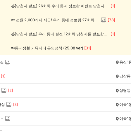
💰[당첨자 발표] 26회차 우리 동네 정보왕 이벤트 당첨자를 발표합니다!
[
1
]
💸 전원 2,000캐시 지급! 우리 동네 정보왕 27회차 (~8/10)
[
78
]
💰[당첨자 발표] 우리 동네 썰전 12회차 당첨자를 발표합니다!
[
1
]
📢동네생활 커뮤니티 운영정책 (25.08 ver)
[
31
]
길
용산1
[
1
]
감삼동
[
2
]
성당동
산성
[
3
]
이곡1
ᆢ
이곡1