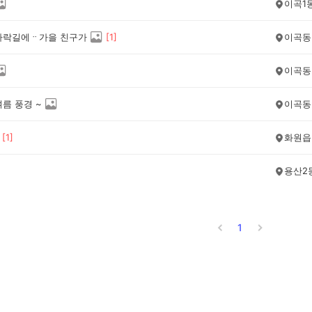
이곡1
자락길에ᆢ가을 친구가
[
1
]
이곡동
이곡동
름 풍경 ~
이곡동
[
1
]
화원읍
용산2
1