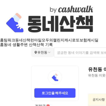
홈
팀워크
동네산책
런마일
모두의챌린지
캐시로또
보험
캐시딜
홈
동네 생활
주변 산책
산책 기록
유천동
유천동
유천동
이웃
유
천
로그인을 해주세요
동
산
공지사항
책
전체글