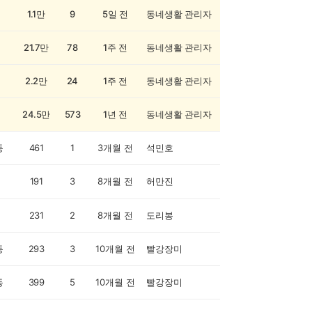
1.1만
9
5일 전
동네생활 관리자
21.7만
78
1주 전
동네생활 관리자
2.2만
24
1주 전
동네생활 관리자
24.5만
573
1년 전
동네생활 관리자
동
461
1
3개월 전
석민호
191
3
8개월 전
허만진
231
2
8개월 전
도리봉
동
293
3
10개월 전
빨강장미
동
399
5
10개월 전
빨강장미