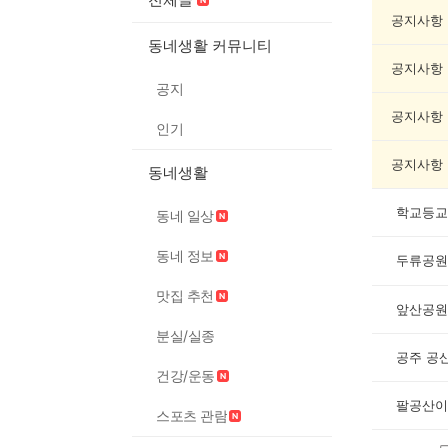
기
록
공지사항
자
동네생활 커뮤니티
랑
공지사항
하
공지
기
게
공지사항
인기
시
글
공지사항
동네생활
목
록
학교등교
동네 일상
동네 정보
두류공원
맛집 추천
앞산공원
분실/실종
공주 공
건강/운동
팔공산이
스포츠 관람