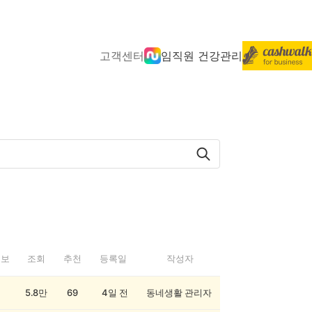
고객센터
임직원 건강관리
정보
조회
추천
등록일
작성자
5.8만
69
4일 전
동네생활 관리자