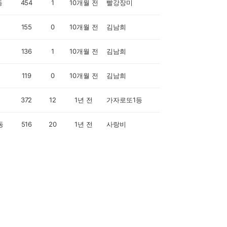
동
454
1
10개월 전
빨강장미
155
0
10개월 전
김남희
136
1
10개월 전
김남희
119
0
10개월 전
김남희
372
12
1년 전
가자로또1등
동
516
20
1년 전
사랑비