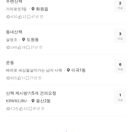
주변산책
2
화원읍
댓글
가자로또1등
1년 전
430
22
4
동네산책
3
도원동
댓글
설영조
1년 전
246
18
3
운동
6
이곡1동
댓글
배려로 세상을살아가는 남자 사묵
1년 전
825
11
7
산책 케시받기5개 건의요청
1
용산2동
댓글
KRW82JRU
1년 전
1.2천
33
9