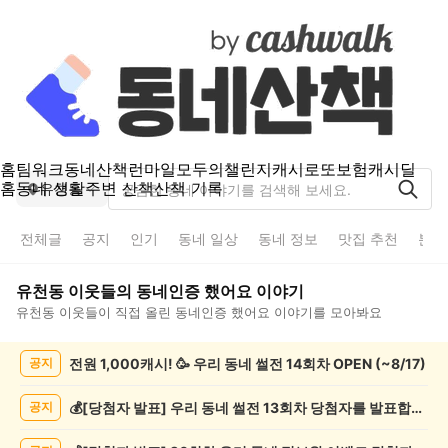
홈
팀워크
동네산책
런마일
모두의챌린지
캐시로또
보험
캐시딜
홈
동네 생활
주변 산책
산책 기록
유천동
전체글
공지
인기
동네 일상
동네 정보
맛집 추천
분실
유천동
이웃들의
동네인증 했어요
이야기
유천동
이웃들이 직접 올린
동네인증 했어요
이야기를 모아봐요
유
전원 1,000캐시! 🥳 우리 동네 썰전 14회차 OPEN (~8/17)
공지
천
동
동
💰[당첨자 발표] 우리 동네 썰전 13회차 당첨자를 발표합니다!
공지
네
인