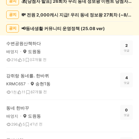
💰[당첨자 발표] 26회차 우리 동네 정보왕 이벤트 당첨자를 발표합니다!
공지
증
했
💸 전원 2,000캐시 지급! 우리 동네 정보왕 27회차 (~8/10)
공지
어
요
게
📢동네생활 커뮤니티 운영정책 (25.08 ver)
공지
시
글
수변공원산책하다
목
2
도원동
댓글
배영지
록
2개월 전
216
3
0
강쥐랑 동네를. 한바퀴
4
송현1동
댓글
KRMC657
2개월 전
1천
11
8
동네 한바꾸
0
도원동
댓글
배영지
1년 전
296
5
4