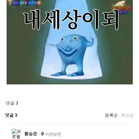
댓글 3
댓글
3
등록순
최신순
황승준
이반성면