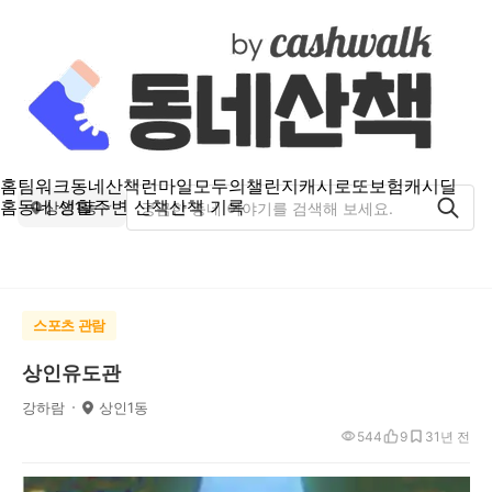
홈
팀워크
동네산책
런마일
모두의챌린지
캐시로또
보험
캐시딜
홈
동네 생활
주변 산책
산책 기록
상인1동
스포츠 관람
상인유도관
강하람
상인1동
544
9
3
1년 전