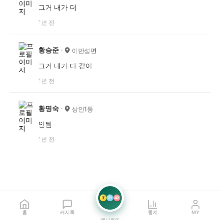
그거 내가 더
1년 전
황승준
이반성면
그거 내가 다 같이
1년 전
황명숙
상인1동
안됨
1년 전
7
21
42
홈
캐시톡
통계
MY