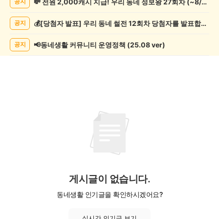
💸 전원 2,000캐시 지급! 우리 동네 정보왕 27회차 (~8/10)
공지
모
임
💰[당첨자 발표] 우리 동네 썰전 12회차 당첨자를 발표합니다!
공지
게
시
글
📢동네생활 커뮤니티 운영정책 (25.08 ver)
공지
목
록
게시글이 없습니다.
동네생활 인기글을 확인하시겠어요?
실시간 인기글 보기