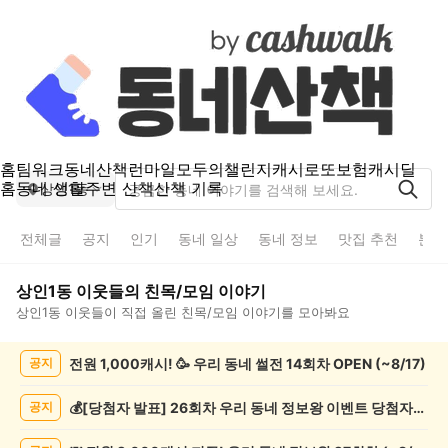
홈
팀워크
동네산책
런마일
모두의챌린지
캐시로또
보험
캐시딜
홈
동네 생활
주변 산책
산책 기록
상인1동
전체글
공지
인기
동네 일상
동네 정보
맛집 추천
분실
상인1동
이웃들의
친목/모임
이야기
상인1동
이웃들이 직접 올린
친목/모임
이야기를 모아봐요
상
전원 1,000캐시! 🥳 우리 동네 썰전 14회차 OPEN (~8/17)
공지
인
1
동
💰[당첨자 발표] 26회차 우리 동네 정보왕 이벤트 당첨자를 발표합니다!
공지
친
목/