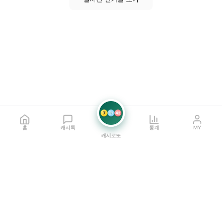
7
21
42
홈
캐시톡
통계
MY
캐시로또