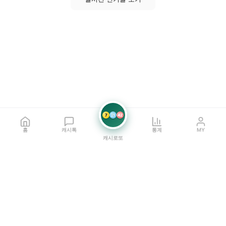
7
21
42
홈
캐시톡
통계
MY
캐시로또