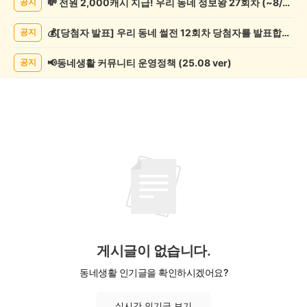
💸 전원 2,000캐시 지급! 우리 동네 정보왕 27회차 (~8/10)
공지
오
락
💰[당첨자 발표] 우리 동네 썰전 12회차 당첨자를 발표합니다!
공지
게
시
글
📢동네생활 커뮤니티 운영정책 (25.08 ver)
공지
목
록
게시글이 없습니다.
동네생활 인기글을 확인하시겠어요?
실시간 인기글 보기