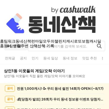
홈
팀워크
동네산책
런마일
모두의챌린지
캐시로또
보험
캐시딜
홈
동네 생활
주변 산책
산책 기록
상인1동
전체글
공지
인기
동네 일상
동네 정보
맛집 추천
분실
상인1동
이웃들의
게임/오락
이야기
상인1동
이웃들이 직접 올린
게임/오락
이야기를 모아봐요
상
전원 1,000캐시! 🥳 우리 동네 썰전 14회차 OPEN (~8/17)
공지
인
1
동
💰[당첨자 발표] 26회차 우리 동네 정보왕 이벤트 당첨자를 발표합니다!
공지
게
임/