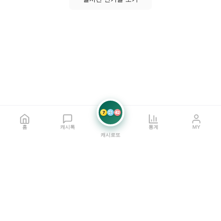
7
21
42
홈
캐시톡
통계
MY
캐시로또