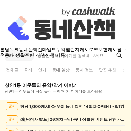
홈
팀워크
동네산책
런마일
모두의챌린지
캐시로또
보험
캐시딜
홈
동네 생활
주변 산책
산책 기록
상인1동
전체글
공지
인기
동네 일상
동네 정보
맛집 추천
분실
상인1동
이웃들의
음악/악기
이야기
상인1동
이웃들이 직접 올린
음악/악기
이야기를 모아봐요
상
전원 1,000캐시! 🥳 우리 동네 썰전 14회차 OPEN (~8/17)
공지
인
1
동
💰[당첨자 발표] 26회차 우리 동네 정보왕 이벤트 당첨자를 발표합니다!
공지
음
악/