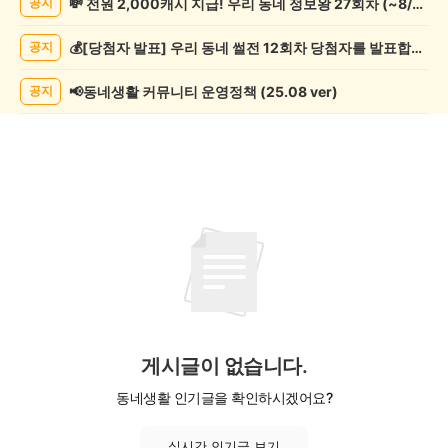
💸 전원 2,000캐시 지급! 우리 동네 정보왕 27회차 (~8/10)
공지
악
기
💰[당첨자 발표] 우리 동네 썰전 12회차 당첨자를 발표합니다!
공지
게
시
글
📢동네생활 커뮤니티 운영정책 (25.08 ver)
공지
목
록
게시글이 없습니다.
동네생활 인기글을 확인하시겠어요?
실시간 인기글 보기