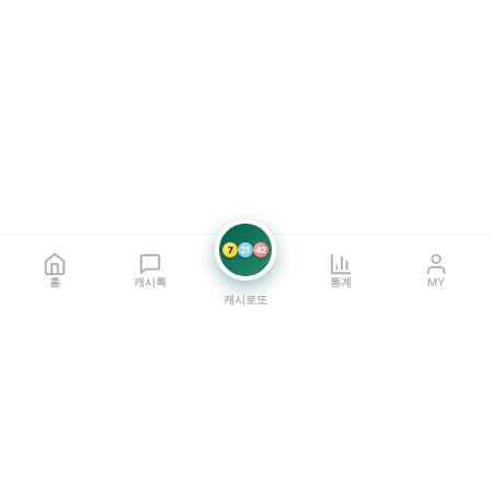
7
21
42
홈
캐시톡
통계
MY
캐시로또