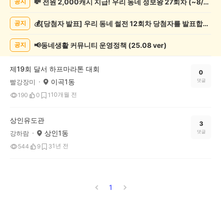
💸 전원 2,000캐시 지급! 우리 동네 정보왕 27회차 (~8/10)
공지
츠
관
💰[당첨자 발표] 우리 동네 썰전 12회차 당첨자를 발표합니다!
공지
람
게
시
📢동네생활 커뮤니티 운영정책 (25.08 ver)
공지
글
목
제19회 달서 하프마라톤 대회
록
0
이곡1동
댓글
빨강장미
10개월 전
190
0
1
상인유도관
3
상인1동
댓글
강하람
1년 전
544
9
3
1