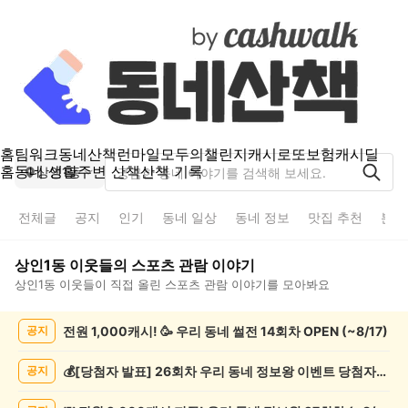
홈
팀워크
동네산책
런마일
모두의챌린지
캐시로또
보험
캐시딜
홈
동네 생활
주변 산책
산책 기록
상인1동
전체글
공지
인기
동네 일상
동네 정보
맛집 추천
분실
상인1동
이웃들의
스포츠 관람
이야기
상인1동
이웃들이 직접 올린
스포츠 관람
이야기를 모아봐요
상
전원 1,000캐시! 🥳 우리 동네 썰전 14회차 OPEN (~8/17)
공지
인
1
동
💰[당첨자 발표] 26회차 우리 동네 정보왕 이벤트 당첨자를 발표합니다!
공지
스
포