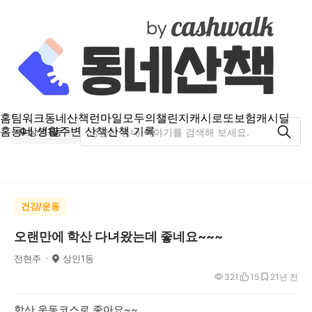
홈
팀워크
동네산책
런마일
모두의챌린지
캐시로또
보험
캐시딜
홈
동네 생활
주변 산책
산책 기록
상인1동
건강/운동
오랜만에 학산 다녀왔는데 좋네요~~~
전현주
상인1동
321
15
2
1년 전
학산 운동코스로 좋아요~~