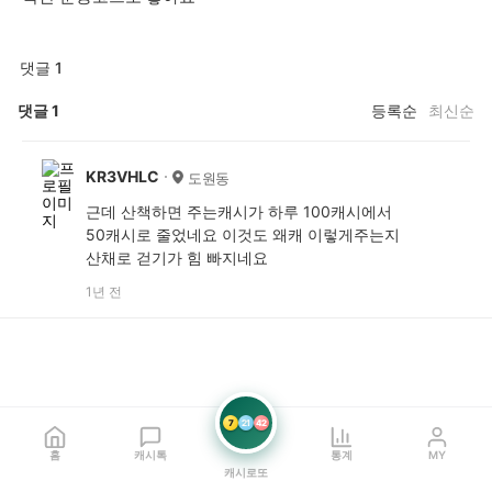
댓글 1
댓글
1
등록순
최신순
KR3VHLC
도원동
근데 산책하면 주는캐시가 하루 100캐시에서
50캐시로 줄었네요 이것도 왜캐 이렇게주는지
산채로 걷기가 힘 빠지네요
1년 전
7
21
42
홈
캐시톡
통계
MY
캐시로또