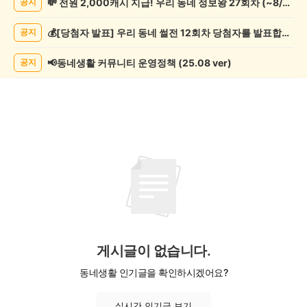
💸 전원 2,000캐시 지급! 우리 동네 정보왕 27회차 (~8/10)
공지
게
시
💰[당첨자 발표] 우리 동네 썰전 12회차 당첨자를 발표합니다!
공지
글
목
록
📢동네생활 커뮤니티 운영정책 (25.08 ver)
공지
게시글이 없습니다.
동네생활 인기글을 확인하시겠어요?
실시간 인기글 보기