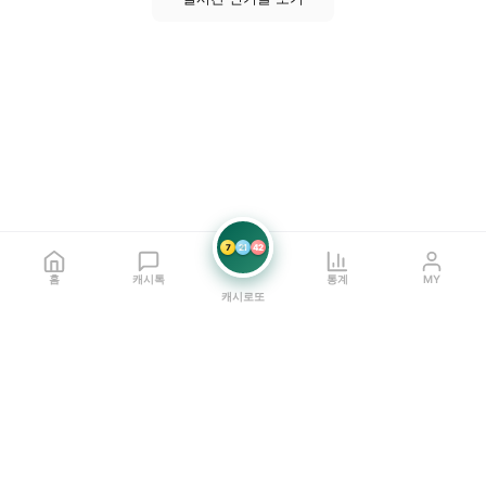
7
21
42
홈
캐시톡
통계
MY
캐시로또