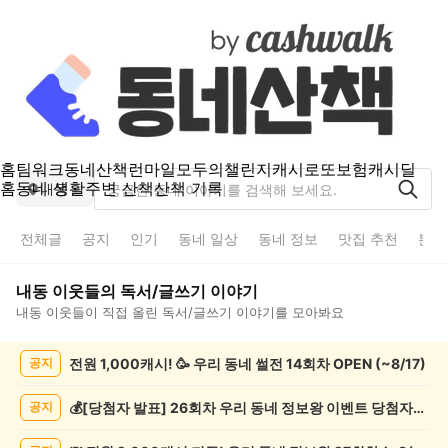
홈
팀워크
동네산책
런마일
모두의챌린지
캐시로또
보험
캐시딜
홈
동네 생활
주변 산책
산책 기록
내동
전체글
공지
인기
동네 일상
동네 정보
맛집 추천
분실
내동
이웃들의
독서/글쓰기
이야기
내동
이웃들이 직접 올린
독서/글쓰기
이야기를 모아봐요
내
전원 1,000캐시! 🥳 우리 동네 썰전 14회차 OPEN (~8/17)
공지
동
독
서/
💰[당첨자 발표] 26회차 우리 동네 정보왕 이벤트 당첨자를 발표합니다!
공지
글
쓰