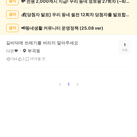
💸 전원 2,000캐시 지급! 우리 동네 정보왕 27회차 (~8/10)
공지
기
게
💰[당첨자 발표] 우리 동네 썰전 12회차 당첨자를 발표합니다!
공지
시
글
목
📢동네생활 커뮤니티 운영정책 (25.08 ver)
공지
록
길바닥에 쓰레기를 버리지 말아주세요
1
부곡동
댓글
다은❤️
6개월 전
184
3
1
1