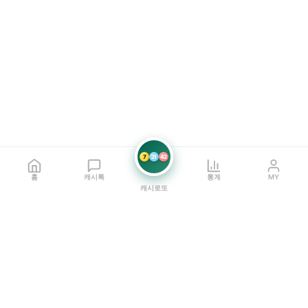
7
21
42
홈
캐시톡
통계
MY
캐시로또