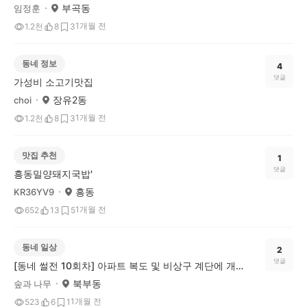
부곡동
임정훈
1개월 전
1.2천
8
3
동네 정보
4
댓글
가성비 소고기맛집
장유2동
choi
1개월 전
1.2천
8
3
맛집 추천
1
댓글
흥동밀양돼지국밥'
흥동
KR36YV9
1개월 전
652
13
5
동네 일상
2
댓글
[동네 썰전 10회차] 아파트 복도 및 비상구 계단에 개인 물품들 적재하는거 어떻게 생각하세요?
북부동
숲과 나무
1개월 전
523
6
1