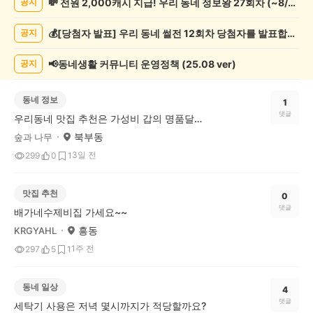
💸 전원 2,000캐시 지급! 우리 동네 정보왕 27회차 (~8/10)
공지
시
글
💰[당첨자 발표] 우리 동네 썰전 12회차 당첨자를 발표합니다!
공지
목
록
📢동네생활 커뮤니티 운영정책 (25.08 ver)
공지
동네 정보
1
댓글
우리동네 맛집 추천은 가성비 갑의 명품달인김밥!
북부동
숲과 나무
3일 전
299
0
1
맛집 추천
0
댓글
배가네수제비집 가세요~~
흥동
KRGYAHL
1주 전
297
5
1
동네 일상
4
댓글
세탁기 사용은 저녁 몇시까지가 적당할까요?