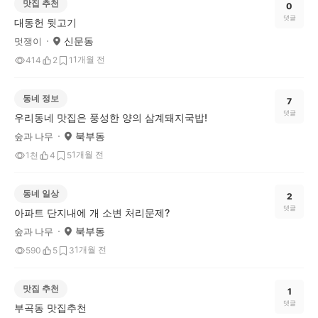
맛집 추천
0
댓글
대동헌 뒷고기
신문동
멋쟁이
1개월 전
414
2
1
동네 정보
7
댓글
우리동네 맛집은 풍성한 양의 삼계돼지국밥!
북부동
숲과 나무
1개월 전
1천
4
5
동네 일상
2
댓글
아파트 단지내에 개 소변 처리문제?
북부동
숲과 나무
1개월 전
590
5
3
맛집 추천
1
댓글
부곡동 맛집추천