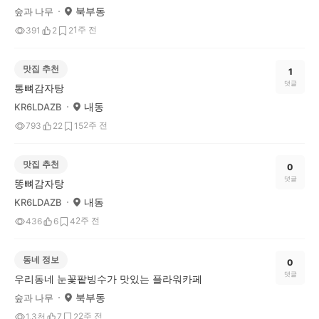
북부동
숲과 나무
1주 전
391
2
2
맛집 추천
1
댓글
통뼈감자탕
내동
KR6LDAZB
2주 전
793
22
15
맛집 추천
0
댓글
똥뼈감자탕
내동
KR6LDAZB
2주 전
436
6
4
동네 정보
0
댓글
우리동네 눈꽃팥빙수가 맛있는 플라워카페
북부동
숲과 나무
2주 전
1.3천
7
2