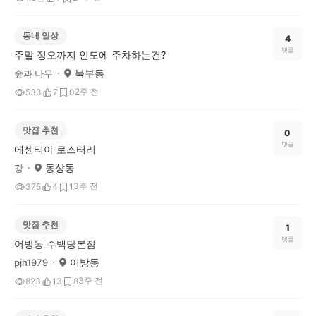
동네 일상
4
댓글
주말 정오까지 인도에 주차하는건?
북부동
숲과 나무
2주 전
533
7
0
맛집 추천
0
댓글
에센티아 로스터리
동상동
강
3주 전
375
4
1
맛집 추천
1
댓글
어방동 수백당본점
어방동
pjh1979
3주 전
823
13
8