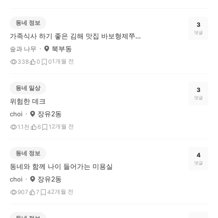
동네 정보
3
댓글
가족식사 하기 좋은 김해 맛집 바보형제쭈꾸미 삼계점
북부동
숲과 나무
1개월 전
338
0
0
동네 일상
3
댓글
위험한 데크
장유2동
choi
2개월 전
1.1천
6
1
동네 정보
4
댓글
동네와 함께 나이 들어가는 미용실
장유2동
choi
2개월 전
907
7
4