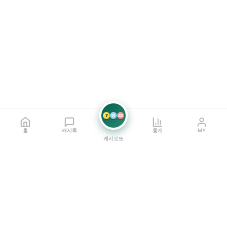
7
21
42
홈
캐시톡
통계
MY
캐시로또