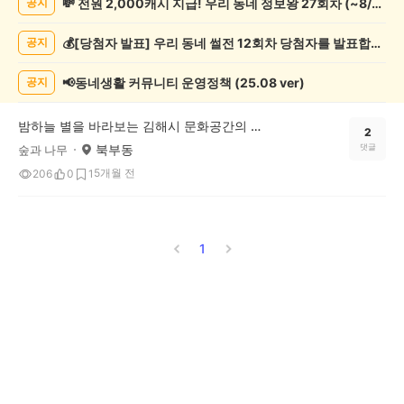
💸 전원 2,000캐시 지급! 우리 동네 정보왕 27회차 (~8/10)
공지
게
시
💰[당첨자 발표] 우리 동네 썰전 12회차 당첨자를 발표합니다!
공지
글
목
록
📢동네생활 커뮤니티 운영정책 (25.08 ver)
공지
밤하늘 별을 바라보는 김해시 문화공간의 김해천문대!
2
북부동
댓글
숲과 나무
5개월 전
206
0
1
1