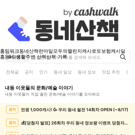
홈
팀워크
동네산책
런마일
모두의챌린지
캐시로또
보험
캐시딜
홈
동네 생활
주변 산책
산책 기록
내동
전체글
공지
인기
동네 일상
동네 정보
맛집 추천
분실
내동
이웃들의
문화/예술
이야기
내동
이웃들이 직접 올린
문화/예술
이야기를 모아봐요
내
전원 1,000캐시! 🥳 우리 동네 썰전 14회차 OPEN (~8/17)
공지
동
문
화/
💰[당첨자 발표] 26회차 우리 동네 정보왕 이벤트 당첨자를 발표합니다!
공지
예
술