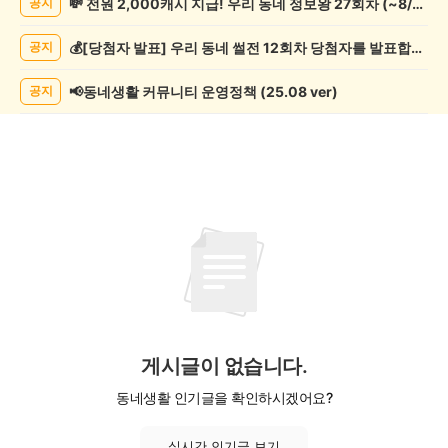
💸 전원 2,000캐시 지급! 우리 동네 정보왕 27회차 (~8/10)
공지
종
게
💰[당첨자 발표] 우리 동네 썰전 12회차 당첨자를 발표합니다!
공지
시
글
목
📢동네생활 커뮤니티 운영정책 (25.08 ver)
공지
록
게시글이 없습니다.
동네생활 인기글을 확인하시겠어요?
실시간 인기글 보기