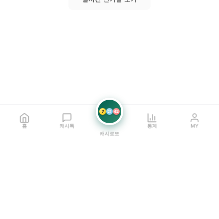
7
21
42
홈
캐시톡
통계
MY
캐시로또