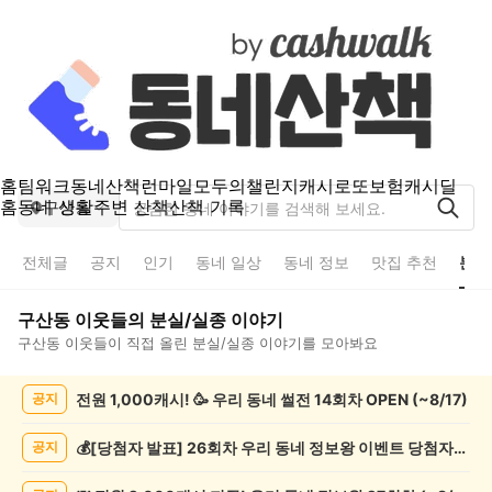
홈
팀워크
동네산책
런마일
모두의챌린지
캐시로또
보험
캐시딜
홈
동네 생활
주변 산책
산책 기록
구산동
전체글
공지
인기
동네 일상
동네 정보
맛집 추천
분실
구산동
이웃들의
분실/실종
이야기
구산동
이웃들이 직접 올린
분실/실종
이야기를 모아봐요
구
전원 1,000캐시! 🥳 우리 동네 썰전 14회차 OPEN (~8/17)
공지
산
동
분
💰[당첨자 발표] 26회차 우리 동네 정보왕 이벤트 당첨자를 발표합니다!
공지
실/
실