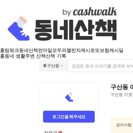
홈
팀워크
동네산책
런마일
모두의챌린지
캐시로또
보험
캐시딜
홈
동네 생활
주변 산책
산책 기록
구산동
구산동
구산동
이웃
구
산
로그인을 해주세요
동
요
공지사항
리/
전체글