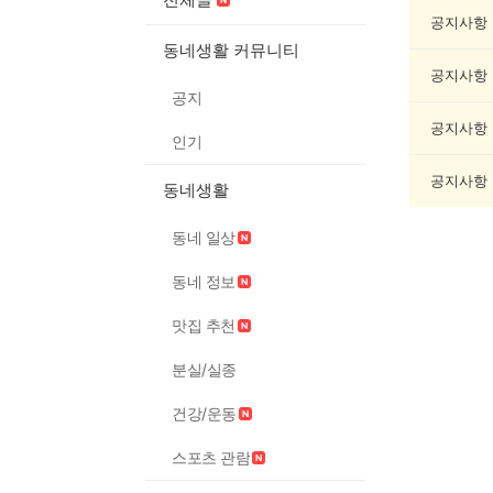
제
조
공지사항
게
동네생활 커뮤니티
시
공지사항
글
공지
목
록
공지사항
인기
공지사항
동네생활
동네 일상
동네 정보
맛집 추천
분실/실종
건강/운동
스포츠 관람