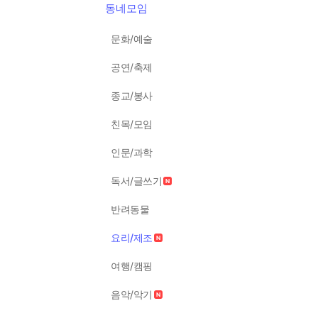
동네모임
문화/예술
공연/축제
종교/봉사
친목/모임
인문/과학
독서/글쓰기
반려동물
요리/제조
여행/캠핑
음악/악기