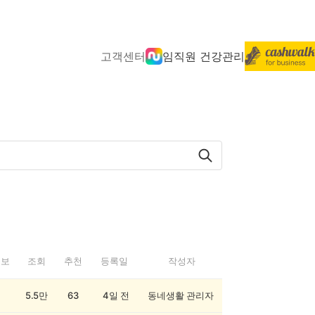
고객센터
임직원 건강관리
정보
조회
추천
등록일
작성자
5.5만
63
4일 전
동네생활 관리자