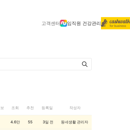
고객센터
임직원 건강관리
정보
조회
추천
등록일
작성자
4.6만
55
3일 전
동네생활 관리자