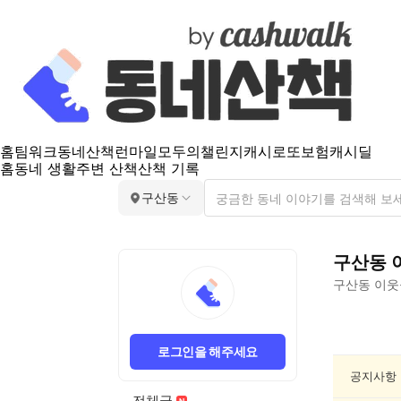
홈
팀워크
동네산책
런마일
모두의챌린지
캐시로또
보험
캐시딜
홈
동네 생활
주변 산책
산책 기록
구산동
구산동
구산동
이웃
구
산
로그인을 해주세요
동
동
공지사항
네
전체글