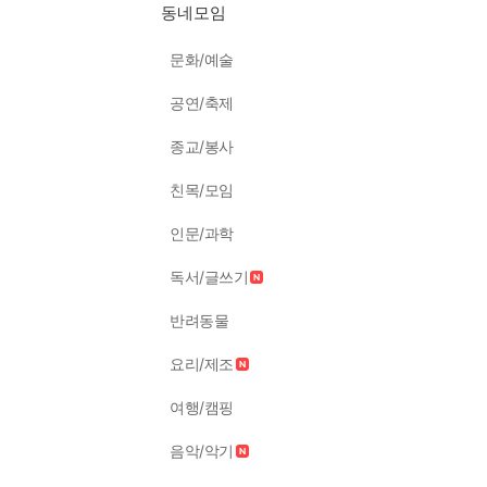
동네모임
문화/예술
공연/축제
종교/봉사
친목/모임
인문/과학
독서/글쓰기
반려동물
요리/제조
여행/캠핑
음악/악기