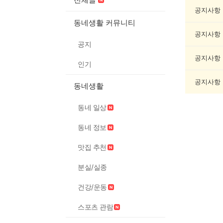
인
증
공지사항
했
동네생활 커뮤니티
어
공지사항
요
공지
게
시
공지사항
인기
글
목
공지사항
동네생활
록
동네 일상
동네 정보
맛집 추천
분실/실종
건강/운동
스포츠 관람