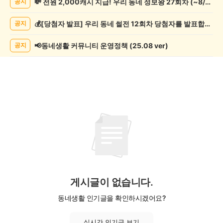
💸 전원 2,000캐시 지급! 우리 동네 정보왕 27회차 (~8/10)
공지
락
게
💰[당첨자 발표] 우리 동네 썰전 12회차 당첨자를 발표합니다!
공지
시
글
목
📢동네생활 커뮤니티 운영정책 (25.08 ver)
공지
록
게시글이 없습니다.
동네생활 인기글을 확인하시겠어요?
실시간 인기글 보기