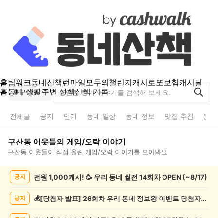
홈
팀워크
동네산책
런마일
모두의챌린지
캐시로또
보험
캐시딜
홈
동네 생활
주변 산책
산책 기록
구산동
전체글
공지
인기
동네 일상
동네 정보
맛집 추천
분실
구산동
이웃들의
게임/오락
이야기
구산동
이웃들이 직접 올린
게임/오락
이야기를 모아봐요
구
전원 1,000캐시! 🥳 우리 동네 썰전 14회차 OPEN (~8/17)
공지
산
동
게
💰[당첨자 발표] 26회차 우리 동네 정보왕 이벤트 당첨자를 발표합니다!
공지
임/
오