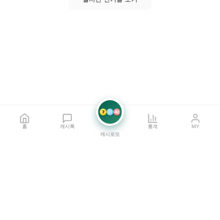
7
21
42
홈
캐시톡
통계
MY
캐시로또