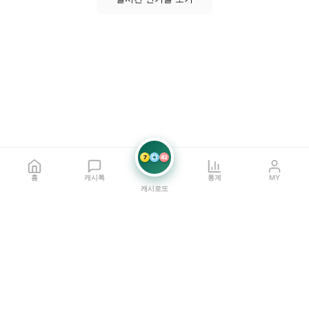
7
21
42
홈
캐시톡
통계
MY
캐시로또