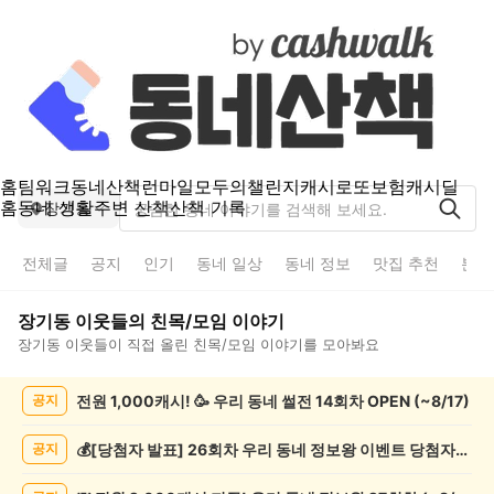
홈
팀워크
동네산책
런마일
모두의챌린지
캐시로또
보험
캐시딜
홈
동네 생활
주변 산책
산책 기록
장기동
전체글
공지
인기
동네 일상
동네 정보
맛집 추천
분실
장기동
이웃들의
친목/모임
이야기
장기동
이웃들이 직접 올린
친목/모임
이야기를 모아봐요
장
전원 1,000캐시! 🥳 우리 동네 썰전 14회차 OPEN (~8/17)
공지
기
동
친
💰[당첨자 발표] 26회차 우리 동네 정보왕 이벤트 당첨자를 발표합니다!
공지
목/
모