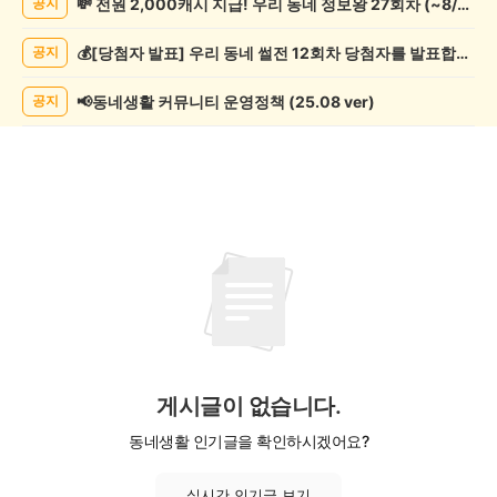
💸 전원 2,000캐시 지급! 우리 동네 정보왕 27회차 (~8/10)
공지
임
게
💰[당첨자 발표] 우리 동네 썰전 12회차 당첨자를 발표합니다!
공지
시
글
목
📢동네생활 커뮤니티 운영정책 (25.08 ver)
공지
록
게시글이 없습니다.
동네생활 인기글을 확인하시겠어요?
실시간 인기글 보기