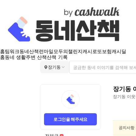
홈
팀워크
동네산책
런마일
모두의챌린지
캐시로또
보험
캐시딜
홈
동네 생활
주변 산책
산책 기록
장기동
장기동
장기동
이웃
장
기
로그인을 해주세요
동
분
공지사항
실/
전체글