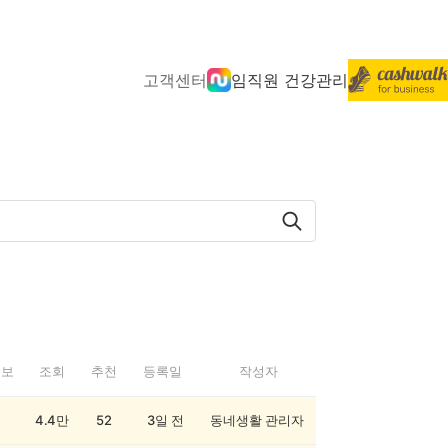
고객센터
임직원 건강관리
정보
조회
추천
등록일
작성자
4.4만
52
3일 전
동네생활 관리자