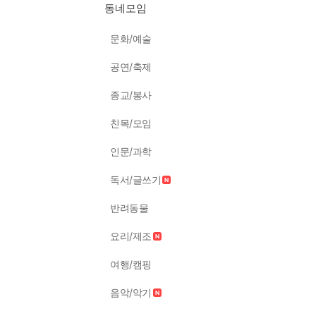
동네모임
문화/예술
공연/축제
종교/봉사
친목/모임
인문/과학
독서/글쓰기
반려동물
요리/제조
여행/캠핑
음악/악기