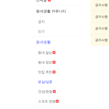
실
종
공지사항
게
동네생활 커뮤니티
시
공지사항
글
공지
목
록
공지사항
인기
공지사항
동네생활
동네 일상
동네 정보
맛집 추천
분실/실종
건강/운동
스포츠 관람