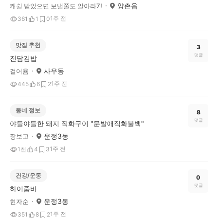
양촌읍
캐쉴 받았으면 보낼쭐도 알아라7!
1주 전
361
1
0
맛집 추천
3
댓글
진담김밥
사우동
걸어욤
1주 전
445
6
2
동네 정보
8
댓글
야들야들한 돼지 직화구이 "문발애직화불백"
운정3동
장보고
1주 전
1천
4
3
건강/운동
0
댓글
하이줌바
운정3동
현자순
1주 전
351
8
2