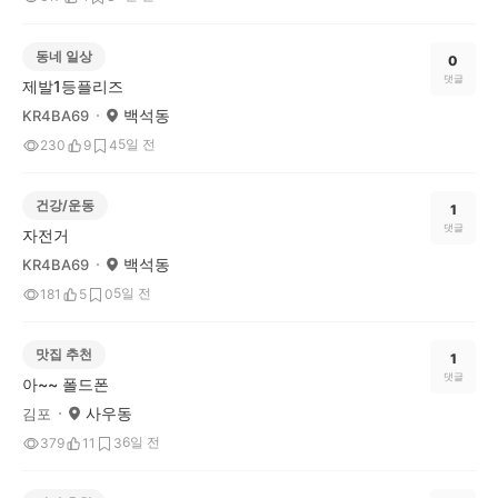
동네 일상
0
댓글
제발1등플리즈
백석동
KR4BA69
5일 전
230
9
4
건강/운동
1
댓글
자전거
백석동
KR4BA69
5일 전
181
5
0
맛집 추천
1
댓글
아~~ 폴드폰
사우동
김포
6일 전
379
11
3