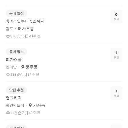
동네 일상
0
댓글
휴가 1일부터 5일까지
사우동
김포
1주 전
878
15
4
동네 정보
1
댓글
피자스쿨
풍무동
연아맘
1주 전
983
1
3
맛집 추천
1
댓글
헝그리웍
가좌동
하얀민들레
1주 전
1.1천
7
4