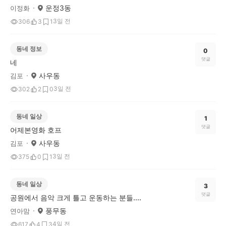
운정3동
이정화
3일 전
306
3
1
동네 정보
0
댓글
네
사우동
김포
3일 전
302
2
0
동네 일상
1
댓글
어제본영화 호프
사우동
김포
3일 전
375
0
1
동네 일상
3
댓글
공원에서 음악 크게 틀고 운동하는 분들....
풍무동
연아맘
4일 전
617
4
3