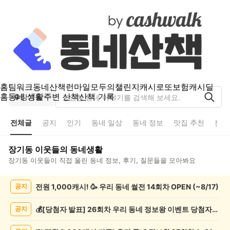
홈
팀워크
동네산책
런마일
모두의챌린지
캐시로또
보험
캐시딜
홈
동네 생활
주변 산책
산책 기록
장기동
전체글
공지
인기
동네 일상
동네 정보
맛집 추천
분실
장기동
이웃들의 동네생활
장기동
이웃들이 직접 올린 동네 정보, 후기, 질문들을 모아봐요
장
전원 1,000캐시! 🥳 우리 동네 썰전 14회차 OPEN (~8/17)
공지
기
동
전
💰[당첨자 발표] 26회차 우리 동네 정보왕 이벤트 당첨자를 발표합니다!
공지
체
글