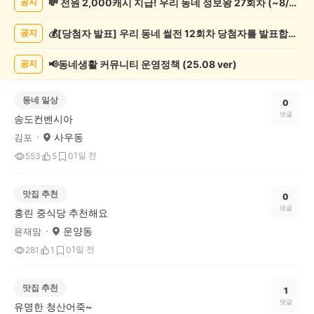
💸 전원 2,000캐시 지급! 우리 동네 정보왕 27회차 (~8/10)
공지
게
시
💰[당첨자 발표] 우리 동네 썰전 12회차 당첨자를 발표합니다!
공지
글
목
록
📢동네생활 커뮤니티 운영정책 (25.08 ver)
공지
동네 일상
0
댓글
송도컨벤시아
사우동
김포
1일 전
553
5
0
맛집 추천
0
댓글
홍린 중식당 추천해요
운양동
윤재맘
1일 전
281
1
0
맛집 추천
1
댓글
유명한 청산어죽~