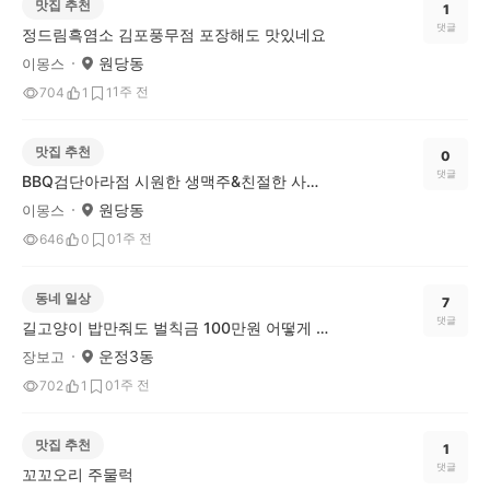
맛집 추천
1
댓글
정드림흑염소 김포풍무점 포장해도 맛있네요
원당동
이몽스
1주 전
704
1
1
맛집 추천
0
댓글
BBQ검단아라점 시원한 생맥주&친절한 사장님
원당동
이몽스
1주 전
646
0
0
동네 일상
7
댓글
길고양이 밥만줘도 벌칙금 100만원 어떻게 생각하세요..
운정3동
장보고
1주 전
702
1
0
맛집 추천
1
댓글
꼬꼬오리 주물럭