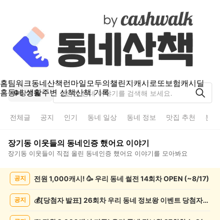
홈
팀워크
동네산책
런마일
모두의챌린지
캐시로또
보험
캐시딜
홈
동네 생활
주변 산책
산책 기록
장기동
전체글
공지
인기
동네 일상
동네 정보
맛집 추천
분실
장기동
이웃들의
동네인증 했어요
이야기
장기동
이웃들이 직접 올린
동네인증 했어요
이야기를 모아봐요
장
전원 1,000캐시! 🥳 우리 동네 썰전 14회차 OPEN (~8/17)
공지
기
동
동
💰[당첨자 발표] 26회차 우리 동네 정보왕 이벤트 당첨자를 발표합니다!
공지
네
인