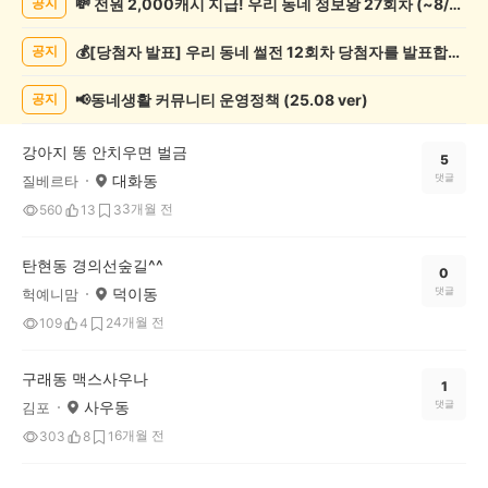
💸 전원 2,000캐시 지급! 우리 동네 정보왕 27회차 (~8/10)
공지
증
했
💰[당첨자 발표] 우리 동네 썰전 12회차 당첨자를 발표합니다!
공지
어
요
게
📢동네생활 커뮤니티 운영정책 (25.08 ver)
공지
시
글
강아지 똥 안치우면 벌금
목
5
대화동
댓글
질베르타
록
3개월 전
560
13
3
탄현동 경의선숲길^^
0
덕이동
댓글
헉예니맘
4개월 전
109
4
2
구래동 맥스사우나
1
사우동
댓글
김포
6개월 전
303
8
1