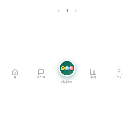
1
7
21
42
홈
캐시톡
통계
MY
캐시로또